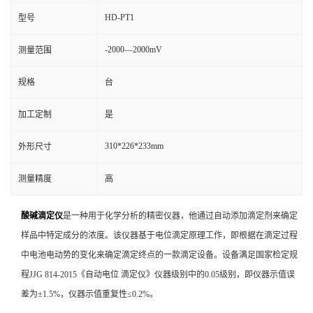
HD-PT1
型号
-2000—2000mV
测量范围
规格
台
加工定制
是
310*226*233mm
外形尺寸
测量精度
高
酸碱滴定仪
是一种用于化学分析的精密仪器，他通过自动添加滴定剂来确定
样品中特定成分的浓度。该仪器基于电位滴定原理工作，即根据在滴定过程
中电池电动势的变化来确定滴定终点的一款滴定设备。设备满足国家检定规
程JJG 814-2015《自动电位 滴定仪》仪器级别中的0.05级别，即仪器示值误
差为±1.5%，仪器示值重复性≤0.2%。