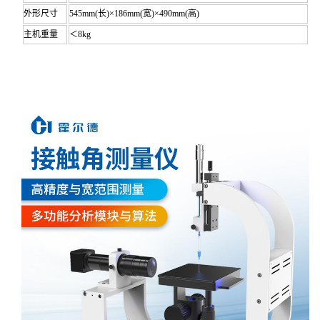
外形尺寸
545mm(长)×186mm(宽)×490mm(高)
主机重量
＜8kg