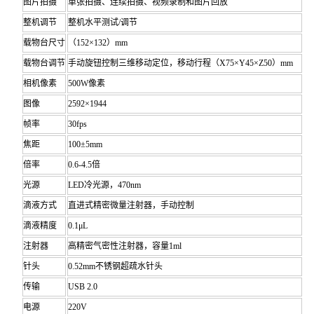
图片拍摄
单张拍摄、连续拍摄、视频录制和图片回放
整机调节
整机水平测试/调节
载物台尺寸
（152×132）mm
载物台调节
手动旋钮控制三维移动定位，移动行程（X75×Y45×Z50）mm
相机像素
500W像素
图像
2592×1944
帧率
30fps
焦距
100±5mm
倍率
0.6-4.5倍
光源
LED冷光源，470nm
滴液方式
直进式精密微量注射器，手动控制
滴液精度
0.1μL
注射器
高精密气密性注射器，容量1ml
针头
0.52mm不锈钢超疏水针头
传输
USB 2.0
电源
220V