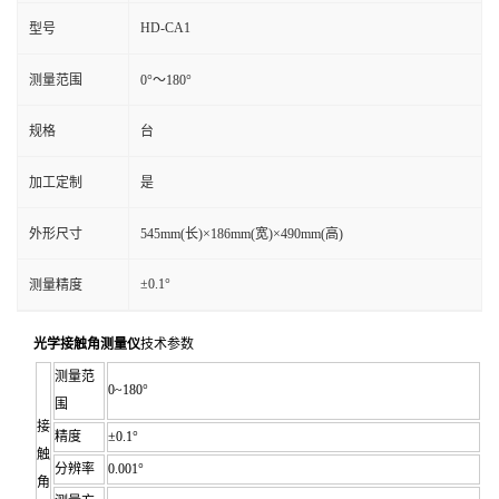
HD-CA1
型号
测量范围
0°～180°
规格
台
加工定制
是
外形尺寸
545mm(长)×186mm(宽)×490mm(高)
±0.1°
测量精度
光学接触角测量仪
技术参数
测量范
0~180°
围
接
精度
±0.1°
触
分辨率
0.001°
角