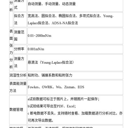
测量方
分
自动测量、手动测量、动态测量
式
析
拟合方
宽高法、圆拟合法、椭圆拟合法、多项式拟合法、Young-
法
Laplace拟合法、ADSA-NA拟合法
表
测量范
0.01~2000mN/m
面
围
张
分辨率
0.001mN/m
力
测量方
分
悬滴法（Young-Laplace拟合法）
法
析
润湿性分析
粘附功、铺展系数和粘附张力
表面能测量
Fowkes、OWRK、Wu、Zisman、EOS
方法
a试验数据可标注于图片上，并随图片一起保存；
b试验结果可导出至PDF、Excel；
数据管理
c 断电数据不丢失，支持随时查看、加载数据进行分析对比，亦
可再次导出数据。