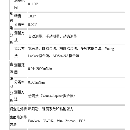
测量范
0~180°
围
接
精度
±0.1°
触
分辨率
0.001°
角
测量方
分
自动测量、手动测量、动态测量
式
析
拟合方
宽高法、圆拟合法、椭圆拟合法、多项式拟合法、Young-
法
Laplace拟合法、ADSA-NA拟合法
表
测量范
0.01~2000mN/m
面
围
张
分辨率
0.001mN/m
力
测量方
分
悬滴法（Young-Laplace拟合法）
法
析
润湿性分析
粘附功、铺展系数和粘附张力
表面能测量
Fowkes、OWRK、Wu、Zisman、EOS
方法