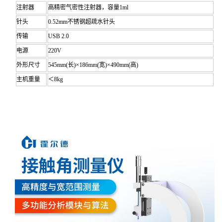
注射器
高精密气密性注射器，容量1ml
针头
0.52mm不锈钢超疏水针头
传输
USB 2.0
电源
220V
外形尺寸
545mm(长)×186mm(宽)×490mm(高)
主机重量
＜8kg