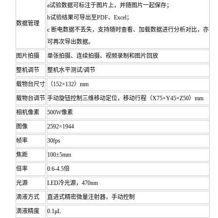
a试验数据可标注于图片上，并随图片一起保存；
b试验结果可导出至PDF、Excel；
数据管理
c 断电数据不丢失，支持随时查看、加载数据进行分析对比，亦
可再次导出数据。
图片拍摄
单张拍摄、连续拍摄、视频录制和图片回放
整机调节
整机水平测试/调节
载物台尺寸
（152×132）mm
载物台调节
手动旋钮控制三维移动定位，移动行程（X75×Y45×Z50）mm
相机像素
500W像素
图像
2592×1944
帧率
30fps
焦距
100±5mm
倍率
0.6-4.5倍
光源
LED冷光源，470nm
滴液方式
直进式精密微量注射器，手动控制
滴液精度
0.1μL