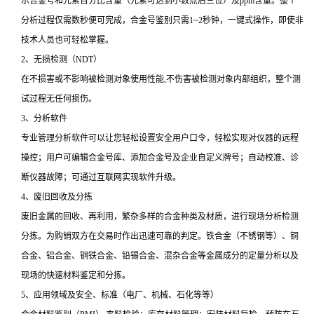
示合金号和元素百分比含量（元素可达到小数点后三位）及ppm含量。整个
分析过程仅需数秒便可完成，合金号鉴别只需1~2秒钟，一键式操作，即使非
技术人员也可轻松掌握。
2、无损检测（NDT）
在不损害或不影响被检测对象使用性能,不伤害被检测对象内部组织，整个测
试过程无任何损伤。
3、分析软件
专业管理分析软件可以让您轻松设置安全用户口令，轻松实现对仪器的远程
操控；用户可编辑合金号库、添加合金号及企业自定义牌号；自动校准、诊
断仪器故障；可通过互联网实现软件升级。
4、废旧回收及分拣
废旧金属的回收、再利用，繁杂多样的合金种类及材质，进行现场分析检测
分拣。为购销双方在交易时作出迅速可靠的判定。铁合金（不锈钢等）、铜
合金、铝合金、铜铁合金、铅锡合金、混杂合金等金属成分的定量分析以及
现场的快速材料鉴定和分拣。
5、应用领域及安全、标准（电厂、机械、石化等等）