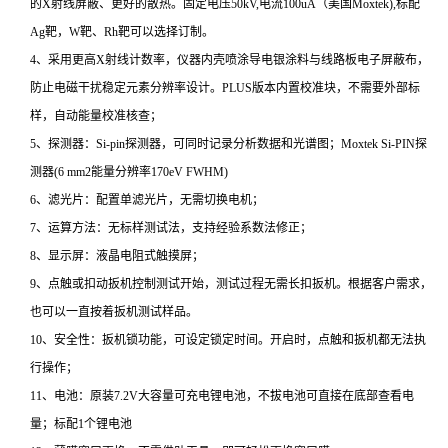
的X射线屏蔽、更好的散热。固定电压50kV,电流100uA（美国Moxtek),标配
Ag靶，W靶、Rh靶可以选择订制。
4、采用更高X射线计数率，仪器内壳喷涂导电银涂料与线路板电子屏蔽布，
防止电磁干扰稳定元素分辨率设计。PLUS版本内置校准块，不需要外部标
样，自动能量校准核查；
5、探测器：Si-pin探测器，可同时记录分析数据和光谱图；Moxtek Si-PIN探
测器(6 mm2能量分辨率170eV FWHM)
6、滤光片：配置单滤光片，无需切换电机；
7、运算方法：无标样测试法，支持经验系数法修正；
8、显示屏：液晶电阻式触摸屏；
9、点触或扣动扳机控制测试开始，测试过程无需长扣扳机。根据客户需求，
也可以一直按着扳机测试样品。
10、安全性：扳机锁功能，可设定锁定时间。开启时，点触和扳机都无法执
行操作；
11、电池：原装7.2V大容量可充电锂电池，不拔电池可直接在底部查看电
量；标配1个锂电池