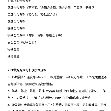
可分析的合金系列
铁基合金系列（不锈钢、铬/钼合金钢、低合金钢、工具钢、无缝钢）
镍基合金系列（镍合金、镍/钴超合金）
钴基合金系列
钛基合金系列
铜基合金系列（青铜、黄铜、铜镍合金等）
高温合金（钼钨合金 ）
铝基合金
其他合金
XRF荧光光谱分析仪
技术规格
1、环境要求：温度为-20~50℃，相对湿度10~90%(无冷凝)，工作场地附近不
能有强磁场、强振动源及高频设备。
2、防水、防尘、防扎、防摔; 仪器具有很好的平衡性，在测试时能立于工作
台上，无需手扶，一键式按钮设计，即使长时间操作也无疲劳感
3、激发源：大功率微型直板电子X射线管，无高压电缆、无射频噪声、更好