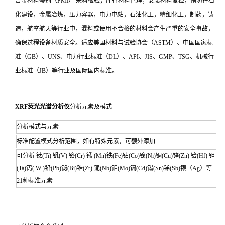
合金材料鉴别（PMI） 来料检验；库存材料管理；安装材料复检，预防在石
化建设，金属冶炼，压力容器，电力电站，石油化工，精细化工，制药，铸
造，航空航天等行业中，混料或使用不合格的材料会产生严重的安全事故，
确保过程设备材质安全。适应美国材料与试验协会（ASTM）、中国国家标
准（GB）、UNS、电力行业标准（DL）、API、JIS、GMP、TSG、机械行
业标准（JB）等行业及国际国内标准。
XRF荧光光谱分析仪
分析元素及模式
分析模式与元素
标准配置模式分析范围，如有特殊元素，可额外添加
可分析 钛(Ti) 钒(V) 铬(Cr) 锰 (Mn)铁(Fe)钴(Co)镍(Ni)铜(Cu)锌(Zn) 铪(Hf) 钽
(Ta)钨( W )铅(Pb)铋(Bi)锆(Zr) 铌(Nb)钼(Mo)镉(Cd)锡(Sn)锑(Sb)银（Ag）等
21种标准元素