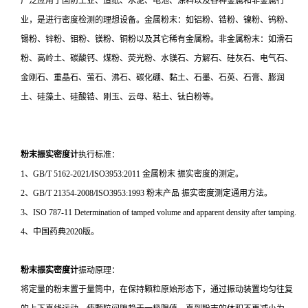
广泛应用于国防工业、造纸、水泥、电池、涂料以及各种金属和非金属行
业，是进行密度检测的理想设备。金属粉末：如铝粉、锆粉、镍粉、钨粉、
锡粉、锌粉、钼粉、镁粉、铜粉以及其它稀有金属粉。非金属粉末：如滑石
粉、高岭土、碳酸钙、煤粉、荧光粉、水镁石、方解石、硅灰石、电气石、
金刚石、重晶石、萤石、沸石、碳化硼、黏土、石墨、石英、石膏、膨润
土、硅藻土、硅酸锆、刚玉、云母、粘土、钛白粉等。
粉末振实密度计
执行标准：
1、GB/T 5162-2021/ISO3953:2011 金属粉末 振实密度的测定。
2、GB/T 21354-2008/ISO3953:1993 粉末产品 振实密度测定通用方法。
3、ISO 787-11 Determination of tamped volume and apparent density after tamping.
4、中国药典2020版。
粉末振实密度计
振动原理：
将定量的粉末置于量筒中，在保持颗粒原始形态下，通过振动装置均匀往复