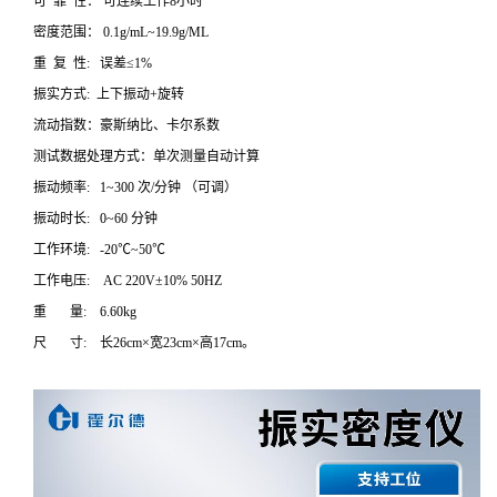
可 靠 性： 可连续工作8小时
密度范围： 0.1g/mL~19.9g/ML
重 复 性: 误差≤1%
振实方式: 上下振动+旋转
流动指数：豪斯纳比、卡尔系数
测试数据处理方式：单次测量自动计算
振动频率: 1~300 次/分钟 （可调）
振动时长: 0~60 分钟
工作环境: -20℃~50℃
工作电压: AC 220V±10% 50HZ
重 量: 6.60kg
尺 寸: 长26cm×宽23cm×高17cm。