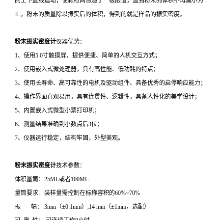
的上下直线运动，使颗粒间隙趋于一极限值，直到粉末的体积不再减小为
止。粉末的质量除以振实后的体积，得到的就是样品的振实密度。
粉末振实密度计
仪器优势：
1、使用5.0寸触摸屏，提供便捷、简单的人机交互方式；
2、使用嵌入式微处理器，具有高性能、低功耗的特点；
3、使用长寿命、高可靠性的电机及驱动组件、具备优秀的启停响应能力；
4、操作界面直观易用，具有连贯性、逻辑性，具备人性化的美学设计；
5、内置嵌入式微型小票打印机；
6、测量结果准确到小数点后3位；
7、仪器运行稳定，结构牢固，外型美观。
粉末振实密度计
技术参数：
体积量筒：25ML或者100ML
量筒要求: 装样量需控制在标称容积的60%~70%
振 幅： 3mm（±0.1mm）,14 mm（±1mm，选配）