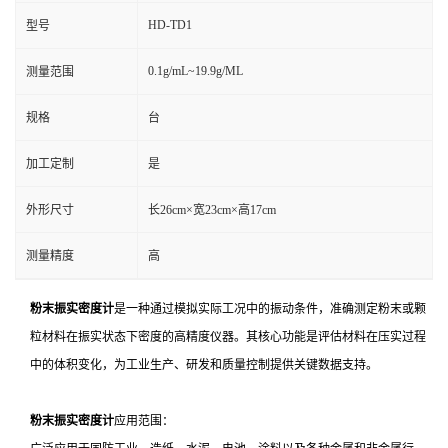
HD-TD1
型号
0.1g/mL~19.9g/ML
测量范围
规格
台
加工定制
是
外形尺寸
长26cm×宽23cm×高17cm
测量精度
高
粉末振实密度计
是一种通过模拟实际工况中的振动条件，准确测定粉末或颗
粒材料在振实状态下密度的高精度仪器。其核心功能是评估材料在压实过程
中的体积变化，为工业生产、研发和质量控制提供关键数据支持。
粉末振实密度计
应用范围：