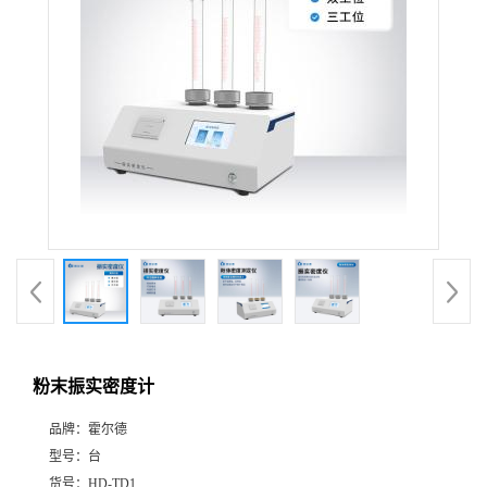
粉末振实密度计
品牌：
霍尔德
型号：
台
货号：
HD-TD1