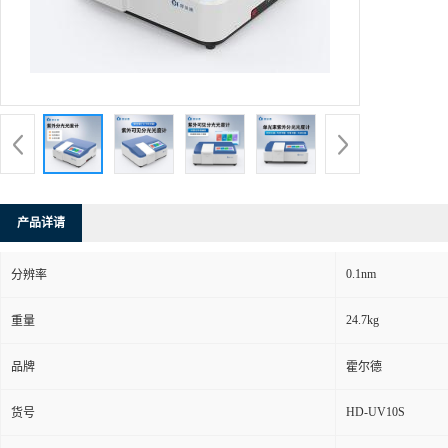
产品详请
0.1nm
分辨率
24.7kg
重量
品牌
霍尔德
HD-UV10S
货号