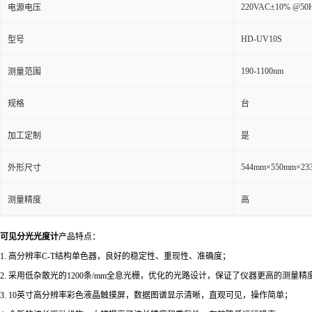
220VAC±10% @50
电源电压
HD-UV10S
型号
190-1100nm
测量范围
规格
台
加工定制
是
544mm×550mm×23
外形尺寸
测量精度
高
可见分光光度计
产品特点：
1. 高分辨率C-T结构单色器，良好的稳定性、重现性、准确度；
2. 采用低杂散光的1200条/mm全息光栅，优化的光路设计，保证了仪器更高的测量精
3. 10英寸高分辨率彩色液晶触摸屏，数据图谱显示清晰，直观可见，操作简单；