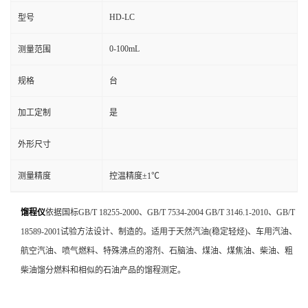
HD-LC
型号
0-100mL
测量范围
规格
台
加工定制
是
外形尺寸
测量精度
控温精度±1℃
馏程仪
依据国标GB/T 18255-2000、GB/T 7534-2004 GB/T 3146.1-2010、GB/T
18589-2001试验方法设计、制造的。适用于天然汽油(稳定轻烃)、车用汽油、
航空汽油、喷气燃料、特殊沸点的溶剂、石脑油、煤油、煤焦油、柴油、粗
柴油馏分燃料和相似的石油产品的馏程测定。