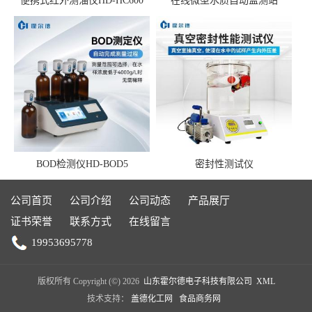
便携式红外测油仪HD-HC600
在线微型水质自动监测站
BOD检测仪HD-BOD5
密封性测试仪
公司首页
公司介绍
公司动态
产品展厅
证书荣誉
联系方式
在线留言
19953695778
版权所有 Copyright (©) 2026
山东霍尔德电子科技有限公司
XML
技术支持：
盖德化工网
食品商务网