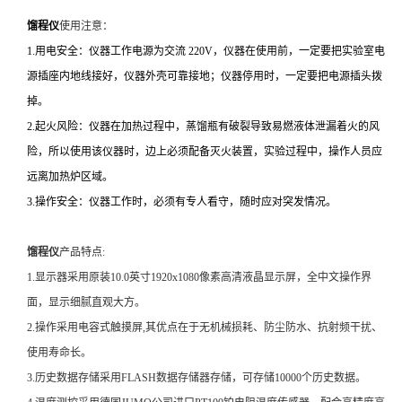
馏程仪
使用注意：
1.用电安全：仪器工作电源为交流 220V，仪器在使用前，一定要把实验室电
源插座内地线接好，仪器外壳可靠接地；仪器停用时，一定要把电源插头拨
掉。
2.起火风险：仪器在加热过程中，蒸馏瓶有破裂导致易燃液体泄漏着火的风
险，所以使用该仪器时，边上必须配备灭火装置，实验过程中，操作人员应
远离加热炉区域。
3.操作安全：仪器工作时，必须有专人看守，随时应对突发情况。
馏程仪
产品特点:
1.显示器采用原装10.0英寸1920x1080像素高清液晶显示屏，全中文操作界
面，显示细腻直观大方。
2.操作采用电容式触摸屏,其优点在于无机械损耗、防尘防水、抗射频干扰、
使用寿命长。
3.历史数据存储采用FLASH数据存储器存储，可存储10000个历史数据。