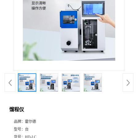
馏程仪
品牌：
霍尔德
型号：
台
货号：
HD-LC