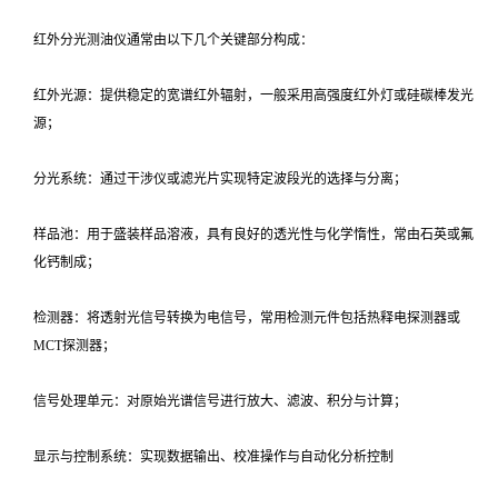
红外分光测油仪通常由以下几个关键部分构成：
红外光源：提供稳定的宽谱红外辐射，一般采用高强度红外灯或硅碳棒发光
源；
分光系统：通过干涉仪或滤光片实现特定波段光的选择与分离；
样品池：用于盛装样品溶液，具有良好的透光性与化学惰性，常由石英或氟
化钙制成；
检测器：将透射光信号转换为电信号，常用检测元件包括热释电探测器或
MCT探测器；
信号处理单元：对原始光谱信号进行放大、滤波、积分与计算；
显示与控制系统：实现数据输出、校准操作与自动化分析控制