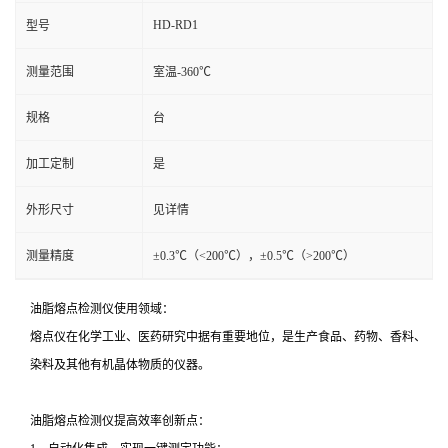
HD-RD1
型号
测量范围
室温-360℃
规格
台
加工定制
是
外形尺寸
见详情
测量精度
±0.3℃（<200℃），±0.5℃（>200℃）
油脂熔点检测仪使用领域：
熔点仪在化学工业、医药研究中据有重要地位，是生产食品、药物、香料、
染料及其他有机晶体物质的仪器。
油脂熔点检测仪
提高效率创新点：