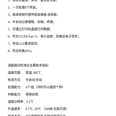
1、自动化集成，实现一键测定功能；
2、一次处理4个样品；
3、高清视频代替传统显微镜 目视高；
4、半自动记录熔程，初熔，终熔；
5、可通过打印机直接打印数据；
6、符合21CFR Part 11、审计追踪、药典及电子签名；
7、符合GLP要求规范；
8、符合药典2015。
油脂熔点检测仪主要技术指标：
温度范围： 室温-360℃
检测方式： 半自动/手动
处理能力： 4个/批（同时可以做四个样）
判断能力： 视频目视
温度分辨率：0.1℃
升温速率： 0.1℃--20℃ （200档 无极可调）