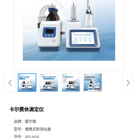
卡尔费休滴定仪
品牌：
霍尔德
型号：
便携式检测仪器
货号：
HD-WS6