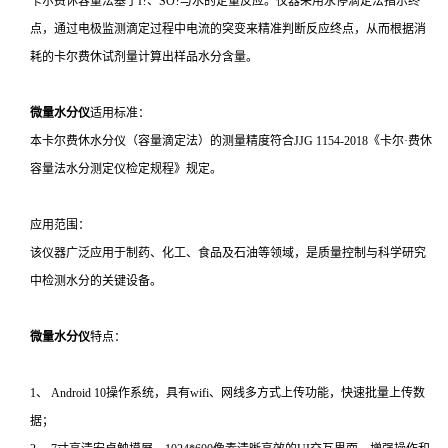
卡尔费休容量法基于I?、SO?与水的定量反应。仪器采用永停滴定法指示终
点，通过电极监测滴定过程中电流的突变来精准判断反应终点，从而根据消
耗的卡尔费休试剂量计算出样品水分含量。
微量水分仪
适用标准：
本卡尔费休水分仪（容量滴定法）的测量精度符合JJG 1154-2018《卡尔·费休
容量法水分测定仪检定规程》规定。
应用范围：
该仪器广泛应用于制药、化工、食品及石油等领域，是质量控制与科学研究
中检测水分的关键设备。
微量水分仪
特点：
1、 Android 10操作系统，具有wifi、网线多方式上传功能，快速批量上传数
据；