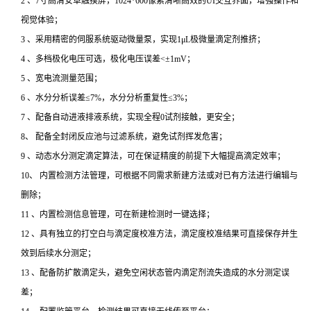
2 、7寸高清安卓触摸屏，1024*600像素清晰高效的UI交互界面，增强操作和
视觉体验；
3 、采用精密的伺服系统驱动微量泵，实现1μL极微量滴定剂推挤；
4 、多档极化电压可选，极化电压误差<±1mV；
5 、宽电流测量范围；
6 、水分分析误差≤7%，水分分析重复性≤3%；
7 、配备自动进液排液系统，实现全程0试剂接触，更安全；
8、 配备全封闭反应池与过滤系统，避免试剂挥发危害；
9 、动态水分测定滴定算法，可在保证精度的前提下大幅提高滴定效率；
10、 内置检测方法管理，可根据不同需求新建方法或对已有方法进行编辑与
删除；
11 、内置检测信息管理，可在新建检测时一键选择；
12 、具有独立的打空白与滴定度校准方法，滴定度校准结果可直接保存并生
效到后续水分测定；
13 、配备防扩散滴定头，避免空闲状态管内滴定剂流失造成的水分测定误
差；