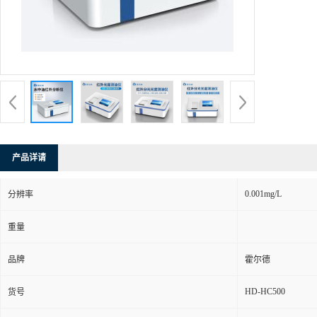
产品详请
0.001mg/L
分辨率
重量
品牌
霍尔德
HD-HC500
货号