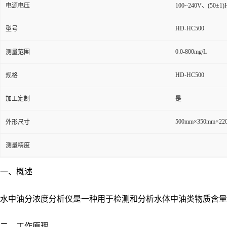
电源电压
100~240V、(50±1
HD-HC500
型号
0.0-800mg/L
测量范围
HD-HC500
规格
加工定制
是
500mm×350mm×22
外形尺寸
测量精度
一、概述
水中油分浓度分析仪是一种用于检测和分析水体中油类物质含量
二、工作原理