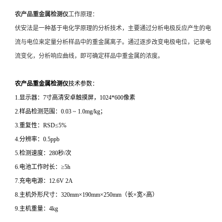
农产品重金属检测仪
工作原理：
伏安法是一种基于电化学原理的分析技术，主要通过分析电极反应产生的电
流与电位来定量分析样品中的重金属离子。通过逐步改变电极电位，记录电
流变化，分析响应曲线，即可确定样品中重金属的浓度。
农产品重金属检测仪
技术参数：
1.显示器：7寸高清安卓触摸屏，1024*600像素
2.样品检测范围：0.03 ~ 1.0mg/kg；
3.重复性：RSD≤5%
4.分辨率：0.5ppb
5.检测速度：280秒/次
6.电池工作时长：≥5h
7.充电电源：12.6V 2A
8.主机外形尺寸：320mm×190mm×250mm（长×宽×高）
9.主机重量：4kg