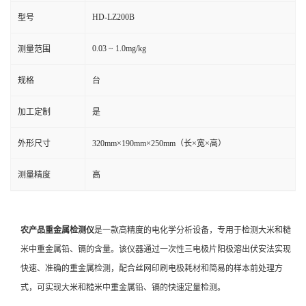
HD-LZ200B
型号
0.03 ~ 1.0mg/kg
测量范围
规格
台
加工定制
是
外形尺寸
320mm×190mm×250mm（长×宽×高）
测量精度
高
农产品重金属检测仪
是一款高精度的电化学分析设备，专用于检测大米和糙
米中重金属铅、镉的含量。该仪器通过一次性三电极片阳极溶出伏安法实现
快速、准确的重金属检测，配合丝网印刷电极耗材和简易的样本前处理方
式，可实现大米和糙米中重金属铅、镉的快速定量检测。