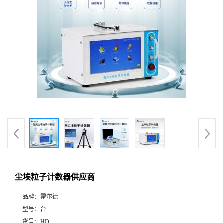
尘埃粒子计数器供应商
品牌：
霍尔德
型号：
台
货号：
HD