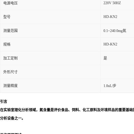
220V 50HZ
电源电压
HD-KN2
型号
测量范围
0.1~240.0mg氮
HD-KN2
规格
加工定制
是
外形尺寸
测量精度
1.0uL/步
引言
在实验室理化分析领域，氮含量是评价食品、饲料、化工原料及环境样品的重要基础
分析设备之一。