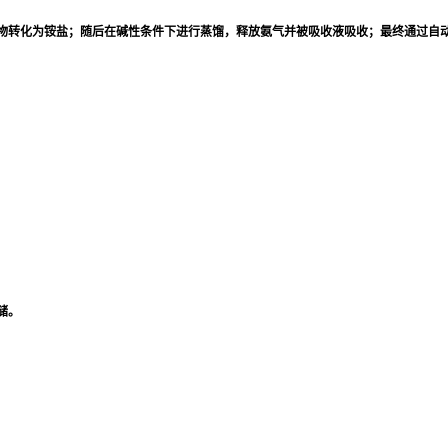
物转化为铵盐；随后在碱性条件下进行蒸馏，释放氨气并被吸收液吸收；最终通过自
储。