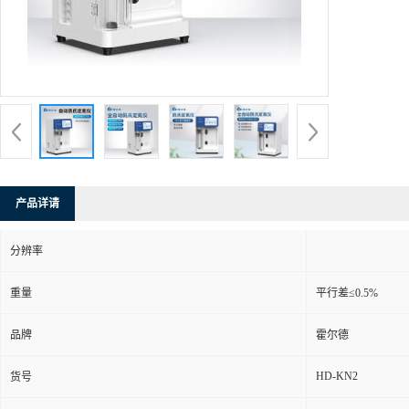
产品详请
分辨率
重量
平行差≤0.5%
品牌
霍尔德
HD-KN2
货号