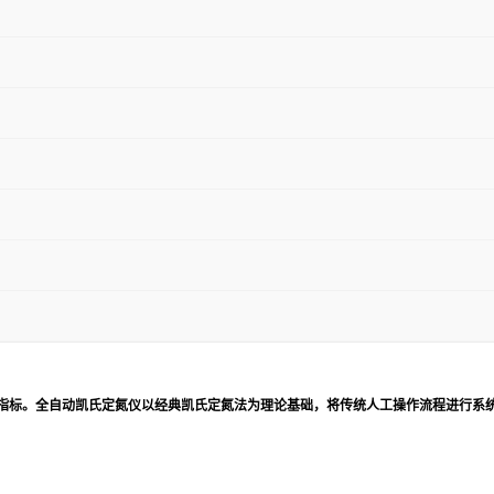
指标。全自动凯氏定氮仪以经典凯氏定氮法为理论基础，将传统人工操作流程进行系