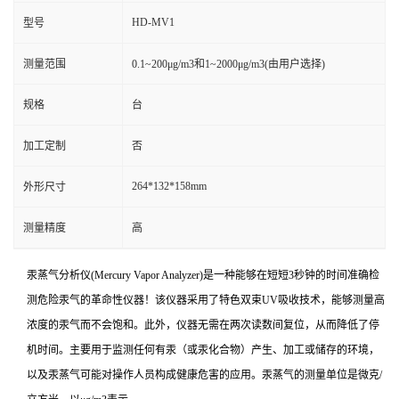
HD-MV1
型号
测量范围
0.1~200μg/m3和1~2000μg/m3(由用户选择)
规格
台
加工定制
否
264*132*158mm
外形尺寸
测量精度
高
汞蒸气分析仪(Mercury Vapor Analyzer)是一种能够在短短3秒钟的时间准确检
测危险汞气的革命性仪器！该仪器采用了特色双束UV吸收技术，能够测量高
浓度的汞气而不会饱和。此外，仪器无需在两次读数间复位，从而降低了停
机时间。主要用于监测任何有汞（或汞化合物）产生、加工或储存的环境，
以及汞蒸气可能对操作人员构成健康危害的应用。汞蒸气的测量单位是微克/