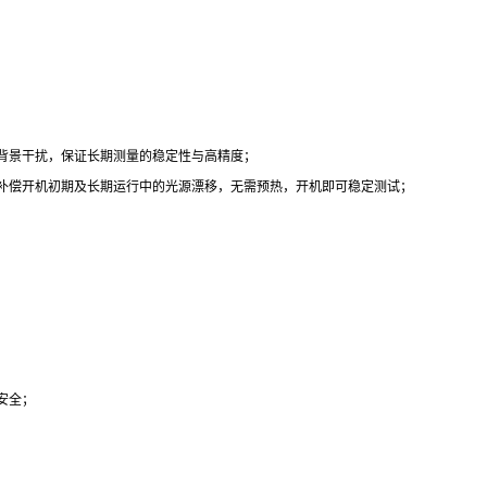
和背景干扰，保证长期测量的稳定性与高精度；
效补偿开机初期及长期运行中的光源漂移，无需预热，开机即可稳定测试；
安全；