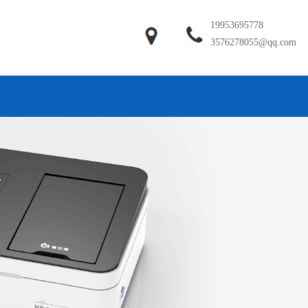
19953695778
3576278055@qq.com