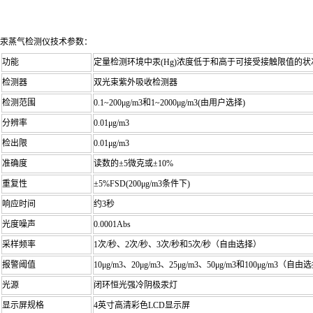
汞蒸气检测仪
技术参数：
功能
定量检测环境中汞(Hg)浓度低于和高于可接受接触限值的状
检测器
双光束紫外吸收检测器
检测范围
0.1~200μg/m3和1~2000μg/m3(由用户选择)
分辨率
0.01μg/m3
检出限
0.01μg/m3
准确度
读数的±5微克或±10%
重复性
±5%FSD(200μg/m3条件下)
响应时间
约3秒
光度噪声
0.0001Abs
采样频率
1次/秒、2次/秒、3次/秒和5次/秒（自由选择）
报警阈值
10μg/m3、20μg/m3、25μg/m3、50μg/m3和100μg/m3（自
光源
闭环恒光强冷阴极汞灯
显示屏规格
4英寸高清彩色LCD显示屏