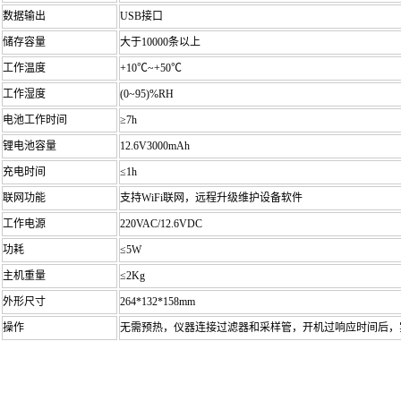
数据输出
USB接口
储存容量
大于10000条以上
工作温度
+10℃~+50℃
工作湿度
(0~95)%RH
电池工作时间
≥7h
锂电池容量
12.6V3000mAh
充电时间
≤1h
联网功能
支持WiFi联网，远程升级维护设备软件
工作电源
220VAC/12.6VDC
功耗
≤5W
主机重量
≤2Kg
外形尺寸
264*132*158mm
操作
无需预热，仪器连接过滤器和采样管，开机过响应时间后，