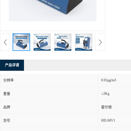
产品详请
0.01μg/m3
分辨率
≤2Kg
重量
品牌
霍尔德
HD-MV1
货号