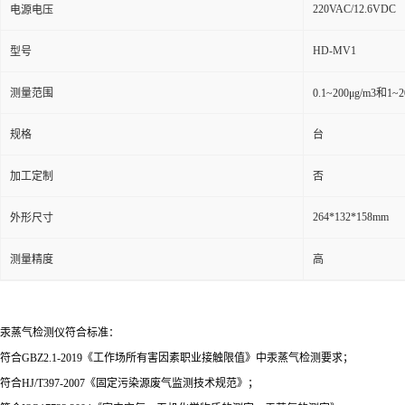
220VAC/12.6VDC
电源电压
HD-MV1
型号
测量范围
0.1~200μg/m3和1
规格
台
加工定制
否
264*132*158mm
外形尺寸
测量精度
高
汞蒸气检测仪符合标准：
符合GBZ2.1-2019《工作场所有害因素职业接触限值》中汞蒸气检测要求；
符合HJ/T397-2007《固定污染源废气监测技术规范》；