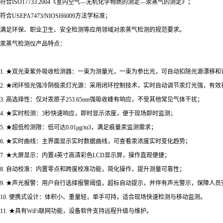
符合ISO17733:2004《室内空气—无机化学物质的测定—汞蒸气的测定》；
符合USEPA7473/NIOSH6009方法学标准；
满足环保、职业卫生、安全检测等应用领域对汞蒸气检测的规范要求。
汞蒸气检测仪产品特点：
1. ★双光束紫外吸收检测器：一束为测量光，一束为参比光，可自动扣除光源漂移
2. ★闭环恒光强冷阴极汞灯光源：采用闭环控制技术，实时自动调节汞灯光强，有
3. 高选择性：仅对汞原子253.65nm强吸收峰有响应，不受其他常见气体干扰；
4. ★实时检测：3秒快速响应，即时显示浓度，便于现场即时监测；
5. ★超低检测限：低可达0.01μg/m3，满足痕量汞监测需求；
6. ★实时曲线：主界面显示实时数据曲线，可查看汞浓度实时变化趋势；
7. ★大屏显示：内置4英寸高清彩色LCD显示屏，操作直观便捷；
8. 自动校准：内置零点和跨度校准功能，简化操作，提升测量可靠性；
9. ★声光报警：用户自行选择报警阈值，超标自动提示，并伴有声光警示，保障人员
10. 便携式设计：体积小、重量轻，单手可持，适合现场快速检测与移动监测。
11. ★具有WiFi联网功能，设备软件支持远程升级与维护。