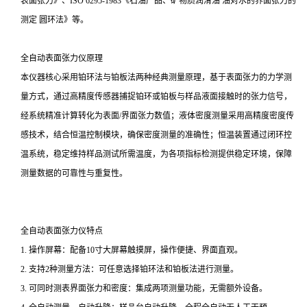
表面张力》、ISO 6295-1983《石油产品、矿物质润滑油 油对水的界面张力的
测定 圆环法》等。
全自动表面张力仪原理
本仪器核心采用铂环法与铂板法两种经典测量原理，基于表面张力的力学测
量方式，通过高精度传感器捕捉铂环或铂板与样品液面接触时的张力信号，
经系统精准计算转化为表面/界面张力数值；液体密度测量采用高精度密度传
感技术，结合恒温控制模块，确保密度测量的准确性；恒温装置通过闭环控
温系统，稳定维持样品测试所需温度，为各项指标检测提供稳定环境，保障
测量数据的可靠性与重复性。
全自动表面张力仪
特点
1. 操作屏幕：配备10寸大屏幕触摸屏，操作便捷、界面直观。
2. 支持2种测量方法：可任意选择铂环法和铂板法进行测量。
3. 可同时测表界面张力和密度：集成两项测量功能，无需额外设备。