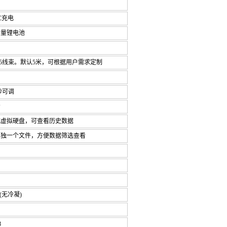
-C充电
大容量锂电池
485线束。默认5米，可根据用户需求定制
00秒可调
看
成虚拟硬盘，可查看历史数据
每天单独一个文件，方便数据筛选查看
(无冷凝)
8