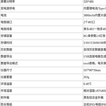
屏幕分辨率
320*480
双电源供电
内置锂电池/Type
电池
3800mAh内置
电极插口
2个485口
电极线束
单头485/一拖多
存储容量
8G/单参数2.8亿条
存储时间
5/10/15/30/60/3
历史数据
支持历史数据查
数据导出
USB连接电脑生
数据导出格式
excel表格，
仪器尺寸
167*80*30mm
仪器重量
263g
环境温度
0-40℃
环境湿度
相对湿度≤85%RH
附件箱
黑色铝合金外箱
防水等级
主机IP65/电极IP6