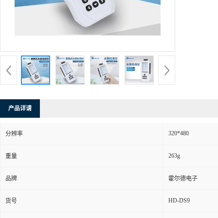
产品详请
320*480
分辨率
263g
重量
品牌
霍尔德电子
HD-DS9
货号