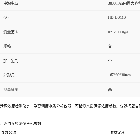
电源电压
3800mAh内置大
HD-DS11S
型号
测量范围
0～20.000g/L
规格
台
加工定制
否
167*80*30mm
外形尺寸
测量精度
高
污泥浓度检测仪
是一款高精度水质分析仪器，可检测水质污泥浓度参数。仪器搭载自研
污泥浓度检测仪主机参数
参数名称
参数范围