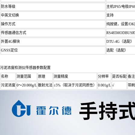
防水等级
主机IP65/电极IP6
中英文切换
支持
操作方式
纯按键，设置/O
传感器通信方式
RS485MODBUSR
外置4G模块
DTU-4G（选配）
GNSS定位
选配（选配）
污泥浓度检测仪传感器参数配置
名称
测量范围
原理
测量精度
分辨率
是否标配
备注
污泥浓度
0～20.000g/L
散射光法
±5%（取决于污泥同质性）
0.001g/L
√
带刷