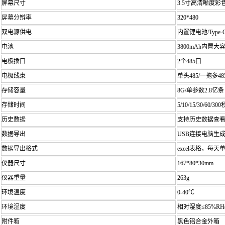
屏幕尺寸
3.5寸高清晰度彩
屏幕分辨率
320*480
双电源供电
内置锂电池/Type
电池
3800mAh内置
电极插口
2个485口
电极线束
单头485/一拖多
存储容量
8G/单参数2.8亿条
存储时间
5/10/15/30/60/3
历史数据
支持历史数据查
数据导出
USB连接电脑生
数据导出格式
excel表格，
仪器尺寸
167*80*30mm
仪器重量
263g
环境温度
0-40℃
环境湿度
相对湿度≤85%RH
附件箱
黑色铝合金外箱