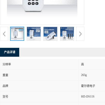
产品详请
分辨率
高
263g
重量
品牌
霍尔德电子
HD-DS11S
货号