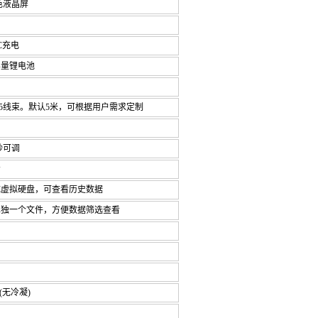
色液晶屏
-C充电
大容量锂电池
485线束。默认5米，可根据用户需求定制
00秒可调
看
成虚拟硬盘，可查看历史数据
每天单独一个文件，方便数据筛选查看
(无冷凝)