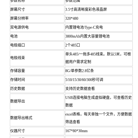
参数名称
参数范围
屏幕尺寸
3.5寸高清晰度彩色液晶屏
屏幕分辨率
320*480
双电源供电
内置锂电池/Type-C充电
电池
3800mAh内置大容量锂电池
电极插口
2个485口
单头485/一拖多485线束。默认5米，可根
电极线束
据用户需求定制
存储容量
8G/单参数2.8亿条
存储时间
5/10/15/30/60/300秒可调
历史数据
支持历史数据查看
USB连接电脑生成虚拟硬盘，可查看历史
数据导出
数据
excel表格，每天单独一个文件，方便数据
数据导出格式
筛选查看
仪器尺寸
167*80*30mm