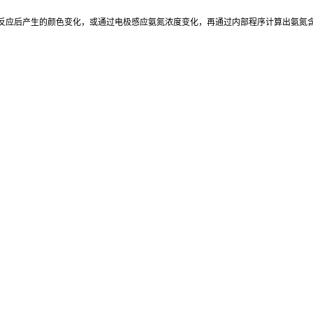
反应后产生的颜色变化，或通过电极感应氨氮浓度变化，再通过内部程序计算出氨氮