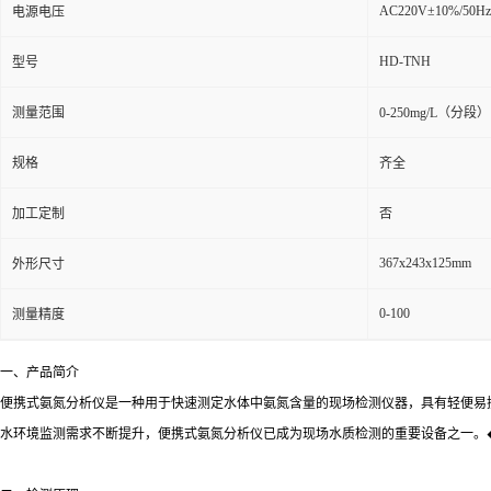
AC220V±10%/50Hz
电源电压
HD-TNH
型号
测量范围
0-250mg/L（分段）
规格
齐全
加工定制
否
367x243x125mm
外形尺寸
0-100
测量精度
一、产品简介
便携式氨氮分析仪是一种用于快速测定水体中氨氮含量的现场检测仪器，具有轻便易
水环境监测需求不断提升，便携式氨氮分析仪已成为现场水质检测的重要设备之一。