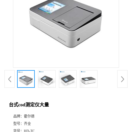
台式cod测定仪大量
品牌：
霍尔德
型号：
齐全
货号：
HD-TC