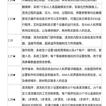
2.24★
可编程逻辑控制器：可靠性高，具有良好的通讯和控制功能。
触摸屏：采用7寸及以上液晶触摸显示屏，安装在控制面板上。
清洗过程的温度、压力、时间、过程阶段、预置参数等均在触摸
2.25★
屏显示器中自动显示并可以实时储存，可通过显示屏显示PID运
行程序，实时监测和显示整个设备的运行状态，在HMI人机界面
有供应商信息，以及维修维护，耗材购买联系人的信息。
传感器：清洗机配制门锁传感器，清洗机内腔水位高低液位传感
2.26
器，温度传感器，超高温传感器和压力传感器等。
操作权限：系统至少设置3级权限等级以及4个账户：操作员、管
2.27★
理人员、系统工程师；每个等级拥有相应的可设置权限，用于使
用屏幕数据或修改参数。
软件版本：供应商应给出HMI人机界面详细描述，应能提供所有
2.28★
必要软件的详细信息和版本号。HMI人机界面有供应商信息，以
及维修维护，耗材购买联系人的信息
清洗程序：清洗机可至少设置和储存20个标准清洗模式，20个自
定义清洗模式的工艺控制参数。每个程序包括10个可以选择的步
2.29★
骤；1步预洗、5步清洗、2步漂洗、1步消毒、1步烘干；清洗过
程中在不同阶段，可通过屏幕上指示灯颜色判断清洗进度及时间