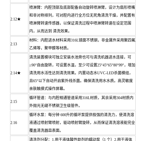
喷淋臂：内腔顶部及底部配备自动旋转喷淋臂，设计为扇形喷嘴
和非对称排列，可对腔内进行全方位无死角清洗干燥，并配置有
2.12★
喷淋臂转速传感器，以保证清洗过程中喷淋臂转速在设定范围
内，从而达到 清洗效果。
材料：内腔进水材料采用316L镜面不锈钢，非金属件采用聚四氟
2.13
乙烯等，聚甲醛等材质。
清洗装置模块可独立安装水池旁也可与清洗机器进水连接，可
≥90°自由旋转，可设置水温，至少可设置25°45°65°80°99°，增加
2.14★
清洗用水活性达到清洗效果。内置动态水UVC-LED杀菌模组，
且65°以下自动开启紫外线杀菌。确保清洗用水水质。高灵敏度
亲肤触摸式操作屏幕。
循环管道：与内腔相通管道采用316L材质，其余采用304材质内
2.15
外抛光无缝不锈钢卫生级管件。
循环水泵：每分钟 600升的循环泵提供极强的清洗力，使清洗溶
2.16
液通过喷射臂喷射，驱动喷射臂旋转，从而保证清洗溶液能完全
覆盖清洗器皿表面。
清洗剂分配：1.用于液体酸性助剂的蠕动泵（1 个）2.用于液体