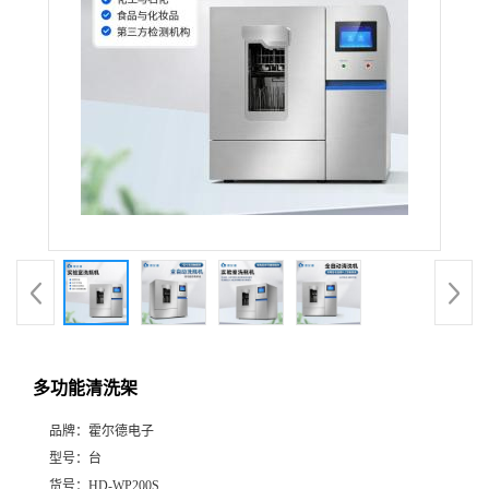
多功能清洗架
品牌：
霍尔德电子
型号：
台
货号：
HD-WP200S