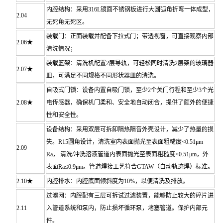
内腔结构：采用316L镜面不锈钢板进行大圆弧角折弯一体成型，
2.04
无死角无死区。
装载门：正面装载并配备下拉式门；带透视窗，可直接观察内部
2.06★
清洗情况；
装载篮架：清洗机配置2层导轨，可轻松同时清洗2层架的玻璃器
2.07★
皿，可满足不同规格不同形状器皿的清洗。
自吸式门锁：设备内置自吸门锁，至少2个关门行程和至少3个光
2.08★
电传感器，确保机门柔和、安全地自动闭合，提供了额外的便捷
性和安全性。
设备结构：采用双层可拆卸隔热隔音外壳设计，减少了热量的损
失。R15圆角设计，清洗室内表面抛光至表面粗糙度<0.51μm
2.09
Ra， 清洗/冲洗溶液管道内表面抛光至表面粗糙度<0.51μm，外
表面Ra≤0.9μm。管道焊接工艺符合GTAW（自动轨迹焊）标准。
2.10★
内腔排水：内腔底面倾斜度为10%，以便清洗及排放。
过滤网：内腔配有三层可拆试过滤装置，能够防止较大的碎片进
2.11
入管道系统和泵内，防止损坏循环泵，堵塞管道。保护内部元
件。