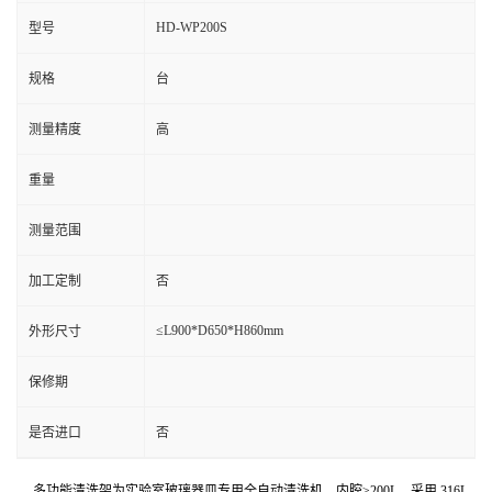
HD-WP200S
型号
规格
台
测量精度
高
重量
测量范围
加工定制
否
≤L900*D650*H860mm
外形尺寸
保修期
是否进口
否
多功能清洗架为实验室玻璃器皿专用全自动清洗机，内腔≥200L，采用 316L