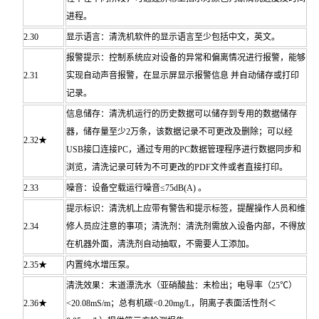
进程。
2.30
显示语言：清洗机软件的显示语言至少包括中文，英文。
报警提示：控制系统应对设备的异常和偏离情况进行报警，能够
2.31
实现自动声音报警，在显示屏显示报警信息 并自动储存或打印
记录。
信息储存：清洗机运行的历史数据可以储存到专用的数据储存
器，储存量至少2万条，该数据记录不可更改及删除；可以经
2.32★
USB接口连接PC，通过专用的PC数据管理程序进行数据同步和
浏览，清洗记录可转为不可更改的PDF文件或者直接打印。
2.33
噪音：设备空载运行噪音≤75dB(A) 。
提示标识：清洗机上应带有警告和提示标签，提醒操作人员和维
2.34
修人员应注意的事项；清洗剂：清洗剂需放入设备内部，不得放
在机器外面，清洗剂自动抽取，不需要人工添加。
2.35★
内置纯水增压泵。
清洗效果：末道漂洗水（亚硝酸盐：未检出；电导率（25℃）
2.36★
<20.08mS/m；总有机碳<0.20mg/L，阴离子表面活性剂＜