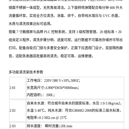
镜面不锈钢一体成型，无死角易清洁。上下旋转喷淋臂配合每分钟 600 升大
流量循环泵，实现全方位清洗、消毒、烘干，自带纯水增压与 UVC 杀菌，
水质与清洗效果达标可追溯。
搭载 7 寸触摸屏与品牌 PLC 控制系统，支持 3 级权限管理、20 组标准 + 20
组自定义程序，清洗步骤分明、进度可视，运行数据不可篡改存储并可导出
打印。配备自吸式门锁与多重安全保护，正面下拉透视门设计，双层隔热静
音，适配各类器皿批量高效清洗，稳定可靠、运维便捷。
多功能清洗架技术参数
工作电压：220V/380 V±10%,50HZ；
2.01
长宽高尺寸≤L900*D650*H860mm；
内腔容积≥：200L；
自来水水源：符合城市自来水的国家标准，水压 1.0-5.0kg/cm2，
2.02
水温 5-40℃。纯水水源：符合GB6682-2008的标准三级水标准，
电阻率≥0.2 MΩ.cm @ 25℃
2.03
排水速度： 瞬时流量≥20L/min