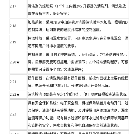
2.17
清洁剂的蠕动泵（1 个）3.内置2×5 升容器的清洗剂，清洗剂放
置在设备里面，保证安全；
加热系统：采用7KW电加热管对内腔清洗循环水加热，模糊PID
2.18
控制算法，达到需要的温度并精准的控制温度。
控温排放：采用混水盒装置，可对高温水进行充分冷热混合，满
2.19
足不同用户对排水温度的要求。
控制系统：采用 PLC控制系统，，运行稳定，7寸液晶触摸显示
2.20★
屏，显示屏亮度可根据用户需求调节；20个标准清洗程序，可根
据需要可设置多个自定义清洗程序；
操作面板：在清洗机前设有操作面板，前操作面板上主要有触摸
2.21
屏、电源开关和USB接口。长按3秒即可开关显示屏。
2.22★
清洗腔内顶部装有至少1个照明灯，便于随时目视检查清洗状况
具有安全保护系统：电子安全锁，机械保险装置并电动开门，过
温保护、清洗剂缺液提醒功能，及时提醒用户添加清洗剂、漏水
2.23
监测等保护功能；配有排水过滤和循环水过滤系统保障玻璃器皿
和管路的安全，停水自恢复和停电自动保存当前清洗状态。