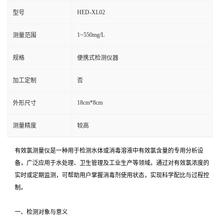
HED-XL02
型号
1~550mg/L
测量范围
规格
便携式检测仪器
加工定制
否
18cm*8cm
外形尺寸
测量精度
较高
有效氯测量仪是一种用于检测水体或消毒溶液中有效氯含量的专用分析设
备，广泛应用于水处理、卫生管理及工业生产等领域。通过对有效氯浓度的
实时或定期监测，可帮助用户掌握消毒剂使用状态，实现科学配比与过程控
制。
一、检测对象与意义