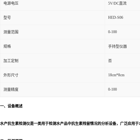
电源电压
5V/DC直流
HED-S06
型号
0-100
测量范围
规格
手持型仪器
加工定制
否
18cm*8cm
外形尺寸
0-100
测量精度
一、设备概述
水产抗生素检测仪是一类用于检测水产品中抗生素残留情况的分析设备，广泛应用于