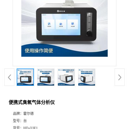
便携式臭氧气体分析仪
品牌：
霍尔德
型号：
台
货号：
HD-O3E1