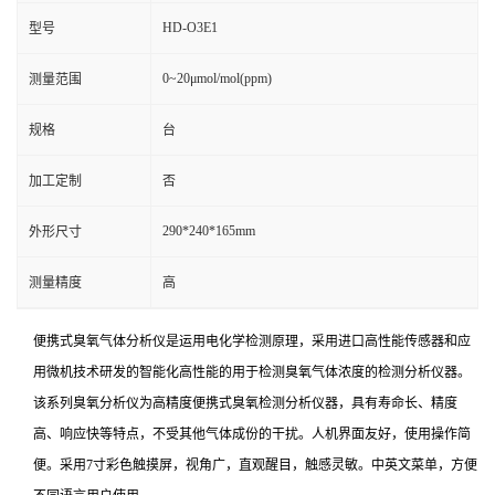
HD-O3E1
型号
0~20μmol/mol(ppm)
测量范围
规格
台
加工定制
否
290*240*165mm
外形尺寸
测量精度
高
便携式臭氧气体分析仪是运用电化学检测原理，采用进口高性能传感器和应
用微机技术研发的智能化高性能的用于检测臭氧气体浓度的检测分析仪器。
该系列臭氧分析仪为高精度便携式臭氧检测分析仪器，具有寿命长、精度
高、响应快等特点，不受其他气体成份的干扰。人机界面友好，使用操作简
便。采用7寸彩色触摸屏，视角广，直观醒目，触感灵敏。中英文菜单，方便