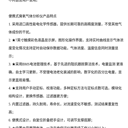
不同语言用户使用。
便携式臭氧气体分析仪产品特点
1. 采用进口高性能电化学传感器，提供长期可靠的高精度测量，不受其他气
体成份的干扰。
2. ★7英寸触摸彩色液晶显示屏，图形化操作界面，支持实时曲线显示气体浓
度变化情况支持定时自动保存数据功能，气体浓度、温度信息同时测量显
示；
3. ★采用BMS电池管理技术，基于先进的阻抗跟踪算法技术，电量监测 更准
确，自主学习更新，不受锂电池老化衰减的影响，数字化的百分比电量，显
示更直观易懂。
4. ★支持用户手动定标、校准功能，多种定标方法与定标点数可选，模块化
结构设计，更换传感器、过滤器更方便；
5. 内置过滤器，持久耐用，寿命长，对流速变化不敏感，测试结果重复性
高；
6. 便携式设计，自复位折叠把手设计，可调节支撑底脚；