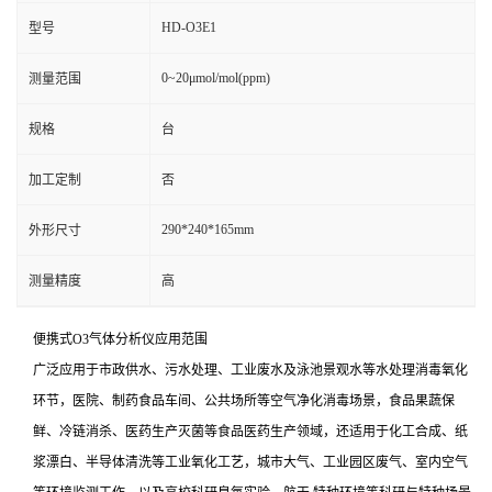
HD-O3E1
型号
0~20μmol/mol(ppm)
测量范围
规格
台
加工定制
否
290*240*165mm
外形尺寸
测量精度
高
便携式O3气体分析仪应用范围
广泛应用于市政供水、污水处理、工业废水及泳池景观水等水处理消毒氧化
环节，医院、制药食品车间、公共场所等空气净化消毒场景，食品果蔬保
鲜、冷链消杀、医药生产灭菌等食品医药生产领域，还适用于化工合成、纸
浆漂白、半导体清洗等工业氧化工艺，城市大气、工业园区废气、室内空气