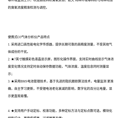
等环境监测工作，以及高校科研臭氧实验、航天 特种环境等科研与特种场景
的臭氧浓度精准检测与调控。
便携式O3气体分析仪产品特点
1. 采用进口高性能电化学传感器，提供长期可靠的高精度测量，不受其他气
体成份的干扰。
2. ★7英寸触摸彩色液晶显示屏，图形化操作界面，支持实时曲线显示气体浓
度变化情况支持定时自动保存数据功能，气体浓度、温度信息同时测量显
示；
3. ★采用BMS电池管理技术，基于先进的阻抗跟踪算法技术，电量监测 更准
确，自主学习更新，不受锂电池老化衰减的影响，数字化的百分比电量，显
示更直观易懂。
4. ★支持用户手动定标、校准功能，多种定标方法与定标点数可选，模块化