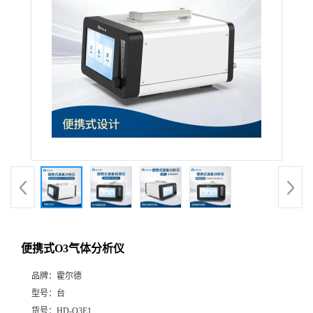
便携式O3气体分析仪
品牌：
霍尔德
型号：
台
货号：
HD-O3E1