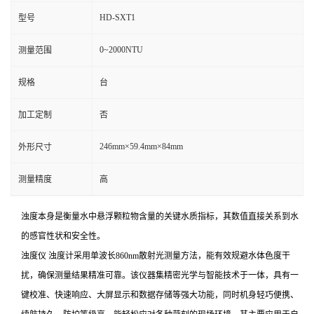
HD-SXT1
型号
0~2000NTU
测量范围
规格
台
加工定制
否
246mm×59.4mm×84mm
外形尺寸
测量精度
高
浊度本身是衡量水中悬浮颗粒物含量的关键水质指标，其数值直接关系到水
的感官性状和安全性。
浊度仪 浊度计采用单波长860nm散射光测量方法，能有效规避水体色度干
扰，确保测量结果精准可靠。该仪器集精密光学与智能技术于一体，具有一
键校准、快速响应、大屏显示和数据存储等强大功能，同时机身轻巧便携、