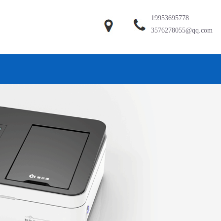
19953695778
3576278055@qq.com