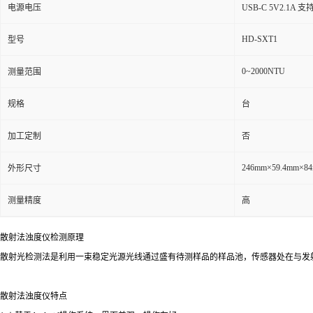
电源电压
USB-C 5V2.1A 支
HD-SXT1
型号
0~2000NTU
测量范围
规格
台
加工定制
否
246mm×59.4mm×8
外形尺寸
测量精度
高
散射法浊度仪
检测原理
散射光检测法是利用一束稳定光源光线通过盛有待测样品的样品池，传感器处在与发
散射法浊度仪特点