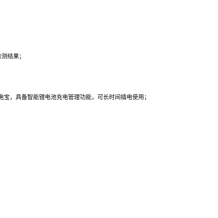
检测结果；
电线，充电宝，具备智能锂电池充电管理功能，可长时间插电使用；
；