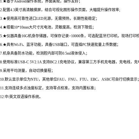
1.★基于Android操作系统，界面美观，操作友好；
2.配置4.3英寸高清触摸屏，结合可视化图形操作页面，大幅提升操作效率;
3.★使用高可靠性进口LED光源，无需预热，长期性能稳定；
4.★搭载10*10mm大尺寸光电池，灵敏度高，检测下限低；
5.★仪器具备16G机身存储器，可保存记录>10000条，可选配蓝牙打印机，现场打印
6.★具有Wi-Fi、蓝牙功能，具备USB端口，可直插PC快速批量上传数据；
7.机身具备防水功能，检测腔内部可防0.5ml液体侵入；
8.使用标准USB-C 5V2.1A 支持BC2.1充电协议，兼容第三方手机充电器，充
9.采用平均测量，自动切换量程；
10.默认显示单位为NTU，其他单位FAU、FNU、FTU、EBC、ASBC可自行切换显示
11.支持连续多点浊度标定，支持零点校准，支持内置标准；
12.中/英文双语操作系统。