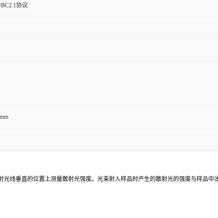
持BC2.1协议
4mm
射光线垂直的位置上测量散射光强度。光束射入样品时产生的散射光的强度与样品中