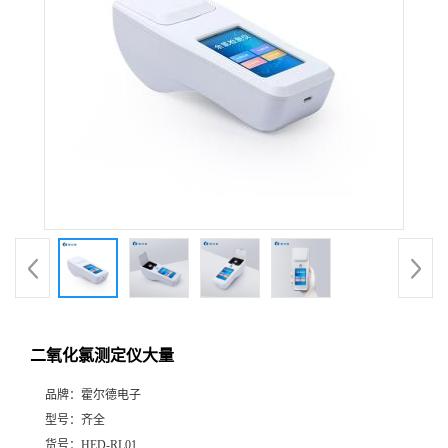
二氧化氯测定仪大量
品牌：
霍尔德电子
型号：
齐全
货号：
HED-RL01