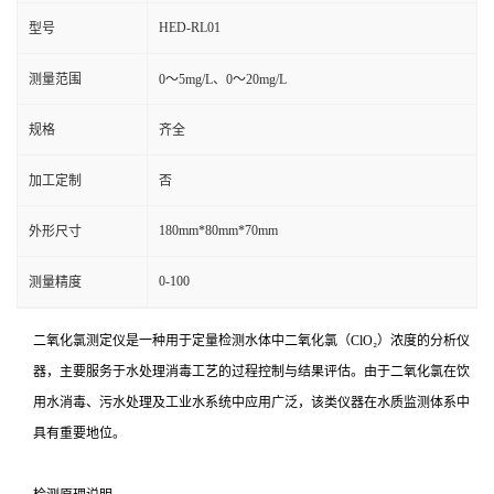
HED-RL01
型号
测量范围
0～5mg/L、0～20mg/L
规格
齐全
加工定制
否
180mm*80mm*70mm
外形尺寸
0-100
测量精度
二氧化氯测定仪是一种用于定量检测水体中二氧化氯（ClO₂）浓度的分析仪
器，主要服务于水处理消毒工艺的过程控制与结果评估。由于二氧化氯在饮
用水消毒、污水处理及工业水系统中应用广泛，该类仪器在水质监测体系中
具有重要地位。