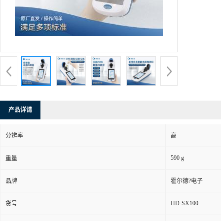
产品详请
分辨率
高
590 g
重量
品牌
霍尔德?电子
HD-SX100
货号