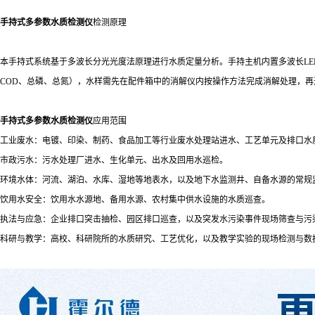
手持式多参数水质检测仪
检测原理
本手持式系统基于多波长分光光度法原理进行水质定量分析。手持主机内置多波长L
COD、总磷、总氮），水样需先在配件箱中的消解仪内按操作方法完成消解处理，再
手持式多参数水质检测仪
应用范围
工业废水：电镀、印染、制药、食品加工等行业废水处理站进水、工艺单元及排口水
市政污水：污水处理厂进水、生化单元、出水及回用水巡检。
环境水体：河流、湖泊、水库、湿地等地表水，以及地下水监测井、自备水源的常规
饮用水安全：饮用水水源地、备用水源、农村集中供水设施的水质巡查。
执法与应急：企业排口突击抽检、园区排口巡查，以及突发水污染事件现场筛查与污
科研与教学：高校、科研院所的水质研究、工艺优化，以及教学实验的现场检测与数