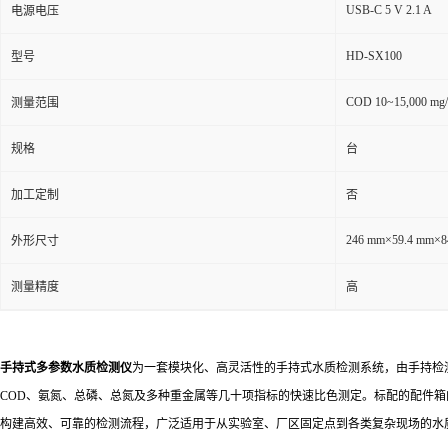
USB-C 5 V 2.1 A
电源电压
HD-SX100
型号
COD 10~15,000 mg
测量范围
规格
台
加工定制
否
246 mm×59.4 mm×
外形尺寸
测量精度
高
手持式多参数水质检测仪
为一套模块化、高灵活性的手持式水质检测系统，由手持检
COD、氨氮、总磷、总氮及多种重金属等几十项指标的快速比色测定。标配的配件箱
构建高效、可靠的检测流程，广泛适用于从实验室、厂区固定点到各类复杂现场的水