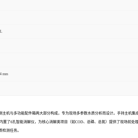
/L
84 mm
测主机与多功能配件箱两大部分构成，专为现场多参数水质分析而设计。手持主机集
内置了6孔智能消解仪，为核心消解类项目（如COD、总磷、总氮）提供了现场前处
质检测任务。