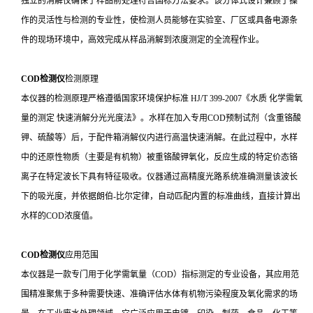
独立的消解仪确保了样品前处理符合国标方法要求。该分体式设计兼顾了操
作的灵活性与检测的专业性，使检测人员能够在实验室、厂区或具备电源条
件的现场环境中，高效完成从样品消解到浓度测定的全流程作业。
COD检测仪
检测原理
本仪器的检测原理严格遵循国家环境保护标准 HJ/T 399-2007《水质 化学需氧
量的测定 快速消解分光光度法》。水样在加入专用COD预制试剂（含重铬酸
钾、硫酸等）后，于配件箱消解仪内进行高温快速消解。在此过程中，水样
中的还原性物质（主要是有机物）被重铬酸钾氧化，反应生成的特定价态铬
离子在特定波长下具有特征吸收。仪器通过高精度光路系统准确测量该波长
下的吸光度，并依据朗伯-比尔定律，自动匹配内置的标准曲线，直接计算出
水样的COD浓度值。
COD检测仪
应用范围
本仪器是一款专门用于化学需氧量（COD）指标测定的专业设备，其应用范
围精准聚焦于多种需要快速、准确评估水体有机物污染程度及氧化需求的场