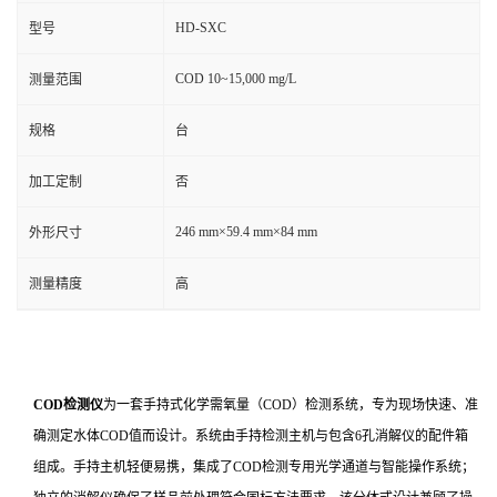
HD-SXC
型号
COD 10~15,000 mg/L
测量范围
规格
台
加工定制
否
246 mm×59.4 mm×84 mm
外形尺寸
测量精度
高
COD检测仪
为一套手持式化学需氧量（COD）检测系统，专为现场快速、准
确测定水体COD值而设计。系统由手持检测主机与包含6孔消解仪的配件箱
组成。手持主机轻便易携，集成了COD检测专用光学通道与智能操作系统；