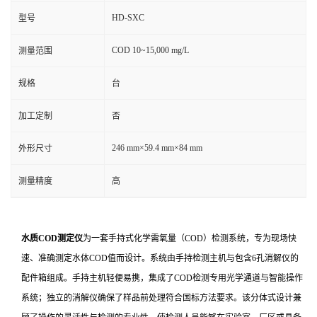
HD-SXC
型号
COD 10~15,000 mg/L
测量范围
规格
台
加工定制
否
246 mm×59.4 mm×84 mm
外形尺寸
测量精度
高
水质COD测定仪
为一套手持式化学需氧量（COD）检测系统，专为现场快
速、准确测定水体COD值而设计。系统由手持检测主机与包含6孔消解仪的
配件箱组成。手持主机轻便易携，集成了COD检测专用光学通道与智能操作
系统；独立的消解仪确保了样品前处理符合国标方法要求。该分体式设计兼