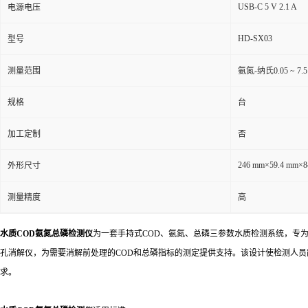
USB-C 5 V 2.1 A
电源电压
HD-SX03
型号
测量范围
氨氮-纳氏0.05 ~ 7.5 
规格
台
加工定制
否
246 mm×59.4 mm×
外形尺寸
测量精度
高
水质COD氨氮总磷检测仪
为一套手持式COD、氨氮、总磷三参数水质检测系统，专
孔消解仪，为需要消解前处理的COD和总磷指标的测定提供支持。该设计使检测人员
求。