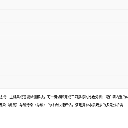
组成：主机集成智能检测模块，可一键切换完成三项指标的比色分析；配件箱内置的6
污染（氨氮）与磷污染（总磷） 的综合快速评估，满足复杂水质场景的多元分析需