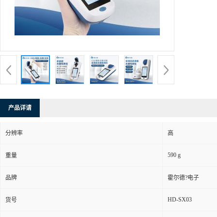
产品详请
分辨率
高
590 g
重量
品牌
霍尔德?电子
HD-SX03
货号