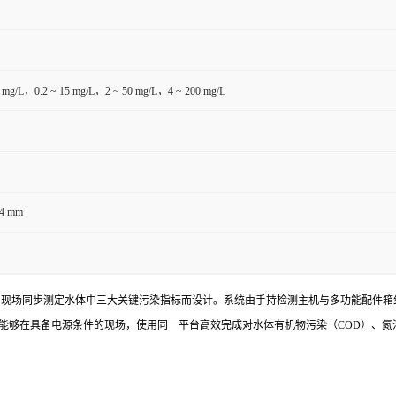
mg/L，0.2 ~ 15 mg/L，2 ~ 50 mg/L，4 ~ 200 mg/L
84 mm
为现场同步测定水体中三大关键污染指标而设计。系统由手持检测主机与多功能配件箱
能够在具备电源条件的现场，使用同一平台高效完成对水体有机物污染（COD）、氮