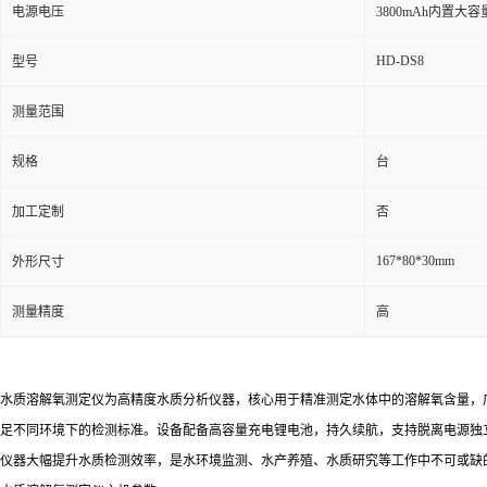
电源电压
3800mAh内置大
HD-DS8
型号
测量范围
规格
台
加工定制
否
167*80*30mm
外形尺寸
测量精度
高
水质溶解氧测定仪为高精度水质分析仪器，核心用于精准测定水体中的溶解氧含量，广
足不同环境下的检测标准。设备配备高容量充电锂电池，持久续航，支持脱离电源独
仪器大幅提升水质检测效率，是水环境监测、水产养殖、水质研究等工作中不可或缺