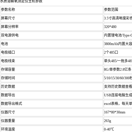
水质溶解氧测定仪主机参数
参数名称
参数范围
屏幕尺寸
3.5寸高清晰度彩
屏幕分辨率
320*480
双电源供电
内置锂电池/Type
电池
3800mAh内置
电极插口
2个485口
电极线束
单头485/一拖多
存储容量
8G/单参数2.8亿条
存储时间
5/10/15/30/60/3
历史数据
支持历史数据查
数据导出
USB连接电脑生
数据导出格式
excel表格，
仪器尺寸
167*80*30mm
仪器重量
263g
环境温度
0-40℃