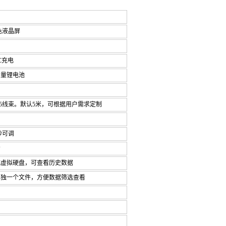
色液晶屏
-C充电
大容量锂电池
485线束。默认5米，可根据用户需求定制
00秒可调
看
成虚拟硬盘，可查看历史数据
每天单独一个文件，方便数据筛选查看