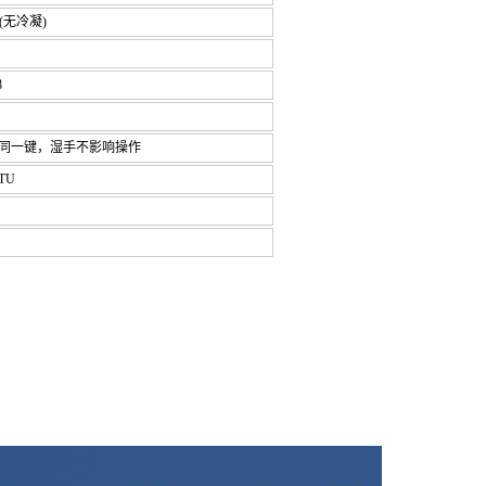
(无冷凝)
8
K同一键，湿手不影响操作
TU