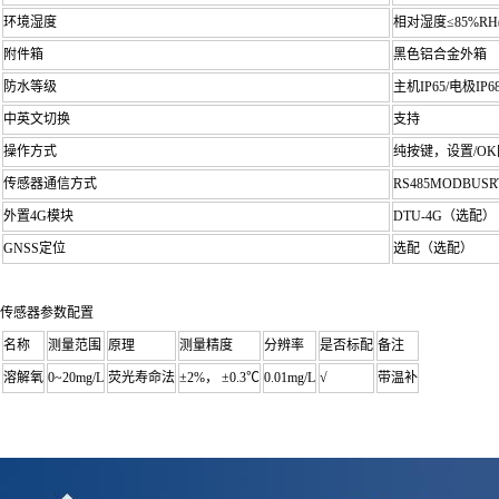
环境湿度
相对湿度≤85%RH
附件箱
黑色铝合金外箱
防水等级
主机IP65/电极IP6
中英文切换
支持
操作方式
纯按键，设置/O
传感器通信方式
RS485MODBUSR
外置4G模块
DTU-4G（选配）
GNSS定位
选配（选配）
传感器参数配置
名称
测量范围
原理
测量精度
分辨率
是否标配
备注
溶解氧
0~20mg/L
荧光寿命法
±2%， ±0.3℃
0.01mg/L
√
带温补