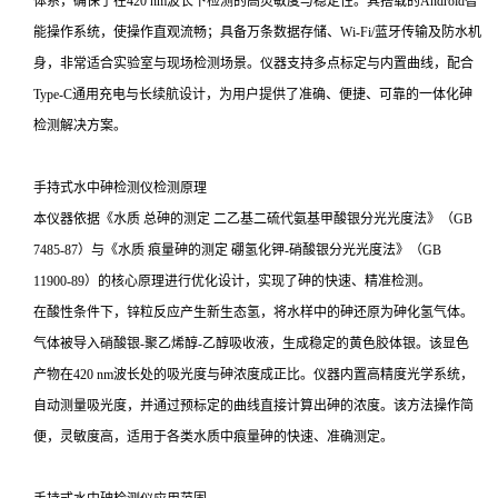
体系，确保了在420 nm波长下检测的高灵敏度与稳定性。其搭载的Android智
能操作系统，使操作直观流畅；具备万条数据存储、Wi-Fi/蓝牙传输及防水机
身，非常适合实验室与现场检测场景。仪器支持多点标定与内置曲线，配合
Type-C通用充电与长续航设计，为用户提供了准确、便捷、可靠的一体化砷
检测解决方案。
手持式水中砷检测仪检测原理
本仪器依据《水质 总砷的测定 二乙基二硫代氨基甲酸银分光光度法》（GB
7485-87）与《水质 痕量砷的测定 硼氢化钾-硝酸银分光光度法》（GB
11900-89）的核心原理进行优化设计，实现了砷的快速、精准检测。
在酸性条件下，锌粒反应产生新生态氢，将水样中的砷还原为砷化氢气体。
气体被导入硝酸银-聚乙烯醇-乙醇吸收液，生成稳定的黄色胶体银。该显色
产物在420 nm波长处的吸光度与砷浓度成正比。仪器内置高精度光学系统，
自动测量吸光度，并通过预标定的曲线直接计算出砷的浓度。该方法操作简
便，灵敏度高，适用于各类水质中痕量砷的快速、准确测定。