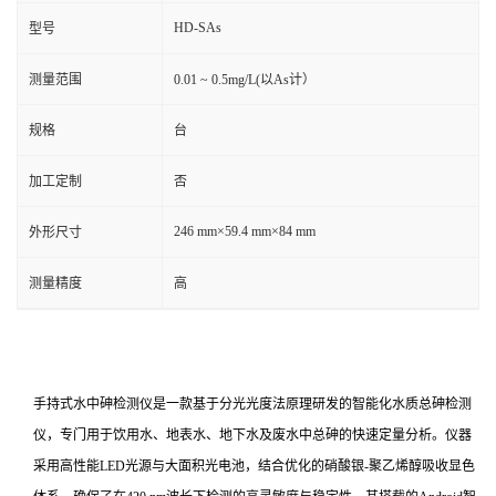
HD-SAs
型号
测量范围
0.01 ~ 0.5mg/L(以As计）
规格
台
加工定制
否
246 mm×59.4 mm×84 mm
外形尺寸
测量精度
高
手持式水中砷检测仪是一款基于分光光度法原理研发的智能化水质总砷检测
仪，专门用于饮用水、地表水、地下水及废水中总砷的快速定量分析。仪器
采用高性能LED光源与大面积光电池，结合优化的硝酸银-聚乙烯醇吸收显色