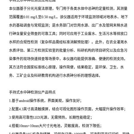
手持式水中砷检测仪应用范围
本仪器基于分光光度法原理，专门用于各类水体中总砷的定量检测，其测量
范围覆盖0.01 mg/L至0.50 mg/L。该仪器适用于环境监测领域对地表水、地下
水的基础调查与常规监测；是水务部门对饮用水源、出厂水及管网末梢水进
行砷含量安全筛查的可靠工具；同时可应用于工业废水、生活污水等排放口
水样的合规性检测（复杂样品需经标准消解预处理）。此外，在农业灌溉水
水质评估、第三方检测实验室的批量分析、科研机构的项目研究以及应急污
染事件的现场快速排查等场景中，本仪器均能提供准确、便捷的检测支持。
其方法符合国家标准核心原理，操作简便，结果稳定，是环保、卫生、水
务、工矿企业及科研教育机构进行水质砷分析的理想选择。
手持式水中砷检测仪
产品特点
1.基于android操作系统，界面美观，操作友好；
2.配置4.3英寸高清触摸屏，结合可视化图形操作页面，大幅提升操作效率；
3.使用高可靠性LED光源，无需预热，长期性能稳定；
4.搭载10mm×10mm大尺寸光电池，灵敏度高，检测下限低；