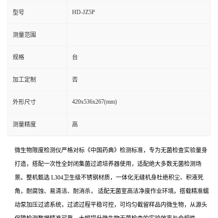
HD-JZ5P
型号
测量范围
规格
台
加工定制
否
420x536x267(mm)
外形尺寸
测量精度
高
微生物限度检测仪严格对标《中国药典》检测标准，专为无菌检查实验量身
打造，搭配一次性全封闭集菌过滤培养器使用，适配绝大多数无菌检测场
景。整机甄选 L304卫生级不锈钢材质，一体化无缝机身杜绝积尘、积液死
角，耐腐蚀、易清洁、耐消杀， 适配无菌室高洁净度作业环境。搭载精准蠕
动泵加压过滤系统，过滤过程平稳可控，可均匀截留样品内微生物，从源头