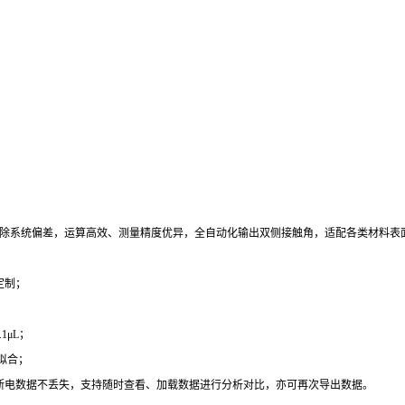
触角，自动消除系统偏差，运算高效、测量精度优异，全自动化输出双侧接触角，适配各类材料
定制；
1μL；
拟合；
，断电数据不丢失，支持随时查看、加载数据进行分析对比，亦可再次导出数据。