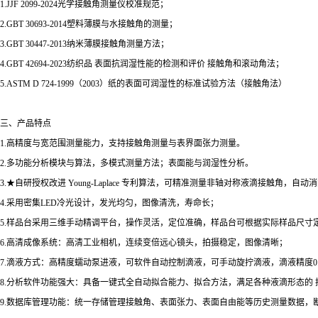
1.JJF 2099-2024光学接触角测量仪校准规范；
2.GBT 30693-2014塑料薄膜与水接触角的测量；
3.GBT 30447-2013纳米薄膜接触角测量方法；
4.GBT 42694-2023纺织品 表面抗润湿性能的检测和评价 接触角和滚动角法；
5.ASTM D 724-1999（2003）纸的表面可润湿性的标准试验方法（接触角法）
三、产品特点
1.高精度与宽范围测量能力，支持接触角测量与表界面张力测量。
2.多功能分析模块与算法，多模式测量方法；表面能与润湿性分析。
3.★自研授权改进 Young-Laplace 专利算法，可精准测量非轴对称液滴接
4.采用密集LED冷光设计，发光均匀，图像清洗，寿命长；
5.样品台采用三维手动精调平台，操作灵活，定位准确，样品台可根据实际样品尺寸
6.高清成像系统：高清工业相机，连续变倍远心镜头，拍摄稳定，图像清晰；
7.滴液方式：高精度蠕动泵进液，可软件自动控制滴液，可手动旋拧滴液，滴液精度0.
8.分析软件功能强大：具备一键式全自动拟合能力、拟合方法，满足各种液滴形态的 
9.数据库管理功能：统一存储管理接触角、表面张力、表面自由能等历史测量数据