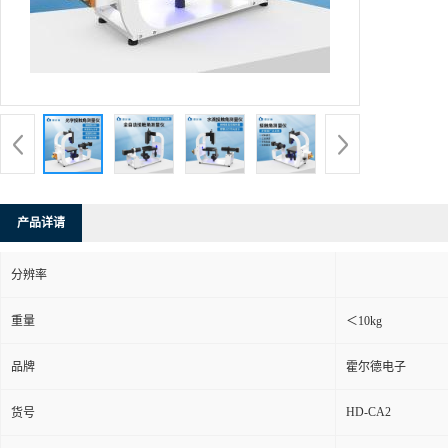
产品详请
分辨率
重量
＜10kg
品牌
霍尔德电子
HD-CA2
货号