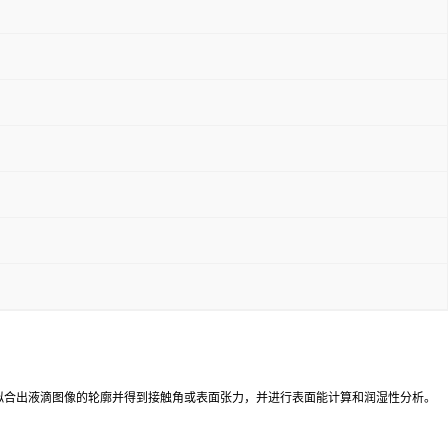
拟合出液滴图像的轮廓并得到接触角或表面张力，并进行表面能计算和润湿性分析。