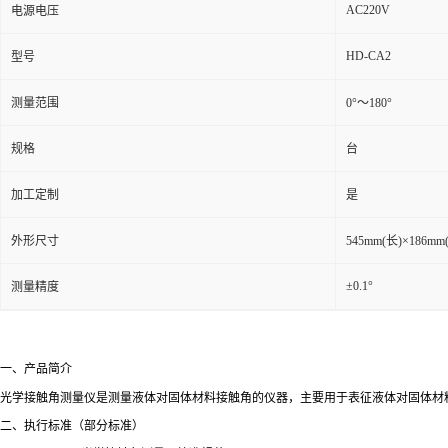
AC220V
电源电压
HD-CA2
型号
测量范围
0°～180°
规格
台
加工定制
是
外形尺寸
545mm(长)×186mm
±0.1°
测量精度
一、产品简介
光学接触角测量仪是测量液体对固体材料接触角的仪器，主要用于表征液体对固体材
二、执行标准（部分标准）