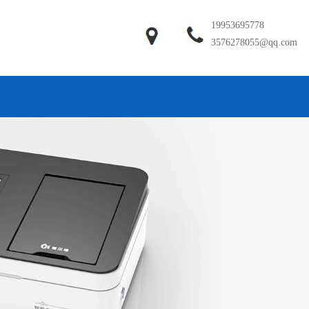
19953695778
3576278055@qq.com