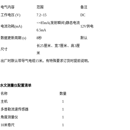
电气内容
范围
备注
工作电压 (V)
7.2~15
DC
<=85mA(发射瞬间)静态电流
电流功耗(mA)
12V供电
6.5mA
数据更新周期 (s)
8秒
默认
长25厘米、宽7厘米、高3厘
尺寸
米
出厂时默认带导气电缆15米。有特殊要求订货时提前说明。
水文测量仪
配置清单
名称
数量
主机
1
多普勒流速传感器
1
角度测量仪
1
10米卷尺
1