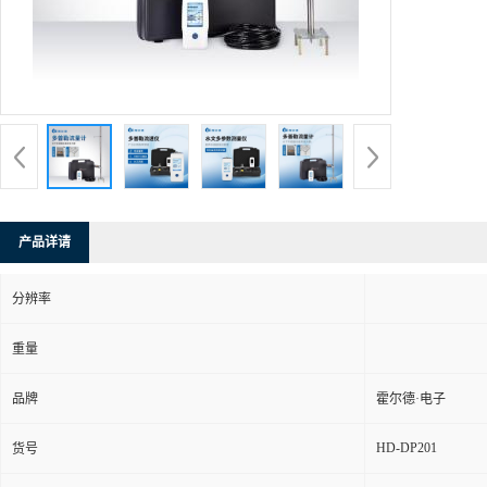
产品详请
分辨率
重量
品牌
霍尔德·电子
HD-DP201
货号