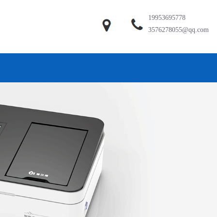
19953695778
3576278055@qq.com