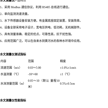
水文测量仪
产品特点
1、采用 Modbus 通信协议，利用 RS485 总线进行通信。
2、单向监测流速流量。
3、水下传感器设备安装方便。有金属底座固定装置，安装简单。
4、设备全部采用电子设计，宽电压供电、低功耗，无机械部件。
5、具有测量准确、稳定的优点，可靠性高，抗干扰性强。
6、应用范围广泛。可以在自来水到黄河水的各种水环境中应用。
水文测量仪
测试指标
内容
范围
精度
流速范围（m/s）
0.03～5.00
±1.0%±1cm/s
水温测量（℃）
-10～60
±1（℃）
0.05～10（默认 量程10
水深测量范围（m）
0.5%±0.5cm
米）
水文测量仪
性能指标