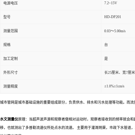
7.2~15V
电源电压
HD-DP201
型号
测量范围
0.03～5.00m/s
规格
台
加工定制
是
外形尺寸
长25厘米、宽7厘
±1.0%±1cm/s
测量精度
城市管网是城市基础设施的重要组成部分，负责供水、排水和污水处理等功能。而流
水文测量仪
原理：当超声波声源和观察者做相对运动时，观察者接收到的频率就会和
移，也就测出了多普勒流速仪所处点水的流速。 主要用于灌溉明渠，市政下水管道，