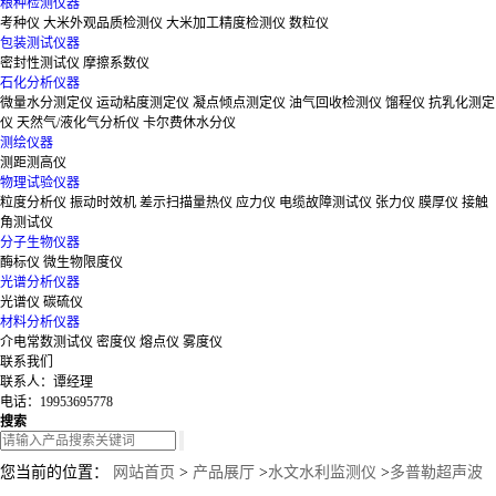
粮种检测仪器
考种仪
大米外观品质检测仪
大米加工精度检测仪
数粒仪
包装测试仪器
密封性测试仪
摩擦系数仪
石化分析仪器
微量水分测定仪
运动粘度测定仪
凝点倾点测定仪
油气回收检测仪
馏程仪
抗乳化测定
仪
天然气/液化气分析仪
卡尔费休水分仪
测绘仪器
测距测高仪
物理试验仪器
粒度分析仪
振动时效机
差示扫描量热仪
应力仪
电缆故障测试仪
张力仪
膜厚仪
接触
角测试仪
分子生物仪器
酶标仪
微生物限度仪
光谱分析仪器
光谱仪
碳硫仪
材料分析仪器
介电常数测试仪
密度仪
熔点仪
雾度仪
联系我们
联系人：谭经理
电话：19953695778
搜索
您当前的位置：
网站首页
>
产品展厅
>
水文水利监测仪
>
多普勒超声波