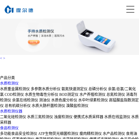
<
>
产品分类
水质检测仪
水质重金属检测仪
多参数水质分析仪
氨氮快速测定仪
总磷分析仪
余氯/总氯/二氧化
氯
COD检测仪
水质生物毒性分析仪
BOD测定仪
水产养殖检测仪
总氮检测仪
消毒剂
检测仪
余氯在线检测仪
测油仪
水质色度分析仪
水中叶绿素检测仪
高锰酸盐指数测定
仪
总有机碳分析仪
水质大肠杆菌检测仪
溴酸盐检测仪
水质检测仪器
二氧化硅检测仪
水质三氮检测仪
浊度检测仪
便携式水质采样器
水质在线监测仪
水质
采样器
食品检测仪
多功能食品安全检测仪
ATP生物荧光细菌检测仪
瘦肉精检测仪
水产品检测仪
食用油