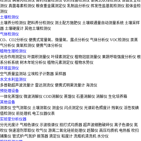
检测仪
病害肉检测仪
兽药残留检测仪
农药残留检测仪
便携式农残检测仪
食品安全检
测仪
真菌毒素检测仪
粮食重金属测定仪
乳制品分析仪
挥发性盐基氮检测仪
胶体金检
测仪
土壤检测仪
土壤养分检测仪
肥料养分检测仪
测土配方施肥仪
土壤碳通量自动测量系统
土壤采样
器
土壤硬度计
其他土壤检测仪
气体检测仪
CO、CO2分析仪
便携式常量氧、微量氧、露点分析仪
气体分析仪
VOC检测仪
汞蒸
气分析仪
臭氧检测仪
便携气体分析仪
植物生理检测仪
光合作用测定仪
叶面积测量仪
叶绿素测定仪
植物冠层测量仪
果蔬呼吸强度分析仪
根
系分析系统
树木年轮分析仪
植物元素测定仪
植物水势仪
环境监测仪
空气质量监测站
尘埃粒子计数器
采样器
水文水利监测仪
多普勒超声波流量计
雷达测流仪
便携式明渠流量计
海流仪
预处理设备
一体化蒸馏仪
微波消解仪
COD消解仪
蒸馏仪
石墨消解仪
消解仪
生化培养箱
其他设备
测汞仪
空气测氡仪
土壤测氡仪
测金仪
闪点测定仪
光谱彩色照度计
残氧仪
活性炭碘
值检测仪
前处理机
电工仪器仪表
实验室分析仪器
分光光度计
气相色谱仪
示波极谱仪
拍打式均质器
超声波细胞破碎仪
离子色谱仪
氮
吹仪
快速溶剂萃取仪
吹气仪
游离二氧化硅前处理仪
赶酸仪
高压均质机
电热板
吹扫
捕集仪
管式炉/气氛炉
振荡器
滴定仪
粘度计
洗瓶机清洗机
水分仪