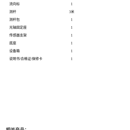
流向标
1
测杆
3米
测杆包
1
光轴固定座
1
传感器支架
1
底座
1
设备箱
1
说明书/合格证/保修卡
1
相关产品：