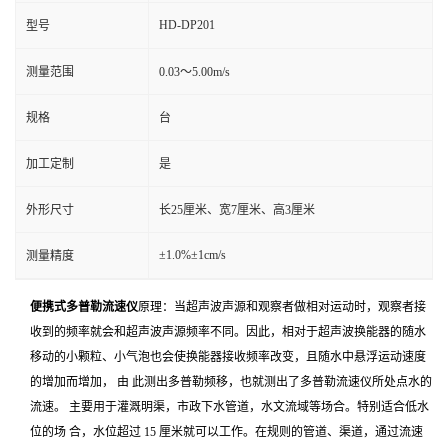
HD-DP201
型号
测量范围
0.03～5.00m/s
规格
台
加工定制
是
外形尺寸
长25厘米、宽7厘米、高3厘米
±1.0%±1cm/s
测量精度
便携式多普勒流速仪
原理：当超声波声源和观察者做相对运动时，观察者接
收到的频率就会和超声波声源频率不同。因此，相对于超声波换能器的随水
移动的小颗粒、小气泡也会使换能器接收频率改变，且随水中悬浮运动速度
的增加而增加， 由 此测出多普勒频移，也就测出了多普勒流速仪所处点水的
流速。 主要用于灌溉明渠，市政下水管道，水文流域等场合。特别适合低水
位的场 合，水位超过 15 厘米就可以工作。在规则的管道、渠道，通过流速