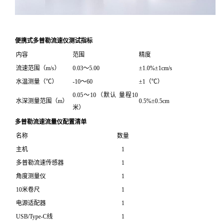
便携式多普勒流速仪
测试指标
内容
范围
精度
流速范围（m/s）
0.03～5.00
±1.0%±1cm/s
水温测量（℃）
-10～60
±1（℃）
0.05～10（默认 量程10
水深测量范围（m）
0.5%±0.5cm
米）
多普勒流速流量仪
配置清单
名称
数量
主机
1
多普勒流速传感器
1
角度测量仪
1
10米卷尺
1
电源适配器
1
USB/Type-C线
1