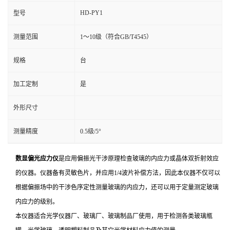
HD-PY1
型号
测量范围
1～10级（符合GB/T4545）
规格
台
加工定制
是
外形尺寸
测量精度
0.5级/5°
数显偏光应力仪
是应用偏振光干涉原理检查玻璃的内应力或晶体双折射效应
的仪器。仪器备有灵敏色片，并应用1/4波片补偿方法，因此本仪器不仅可以
根据偏振场中的干涉色序定性测量玻璃的内应力，还可以用于定量测定玻璃
内应力的级别。
本仪器适合光学仪器厂、玻璃厂、玻璃制品厂使用，用于检测各类玻璃甁