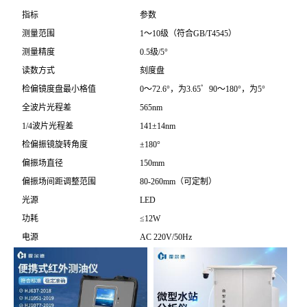
指标
参数
测量范围
1～10级（符合GB/T4545）
测量精度
0.5级/5°
读数方式
刻度盘
检偏镜度盘最小格值
0～72.6°，为3.65゜90～180°，为5°
全波片光程差
565nm
1/4波片光程差
141±14nm
检偏振镜旋转角度
±180°
偏振场直径
150mm
偏振场间距调整范围
80-260mm（可定制）
光源
LED
功耗
≤12W
电源
AC 220V/50Hz