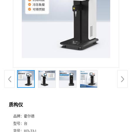
质构仪
品牌：
霍尔德
型号：
台
货号：
HD-TA1