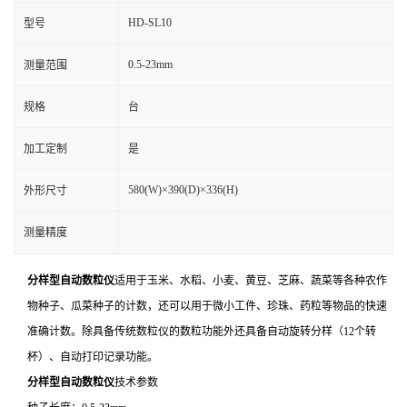
HD-SL10
型号
0.5-23mm
测量范围
规格
台
加工定制
是
580(W)×390(D)×336(H)
外形尺寸
测量精度
分样型自动数粒仪
适用于玉米、水稻、小麦、黄豆、芝麻、蔬菜等各种农作
物种子、瓜菜种子的计数，还可以用于微小工件、珍珠、药粒等物品的快速
准确计数。除具备传统数粒仪的数粒功能外还具备自动旋转分样（12个转
杯）、自动打印记录功能。
分样型自动数粒仪
技术参数