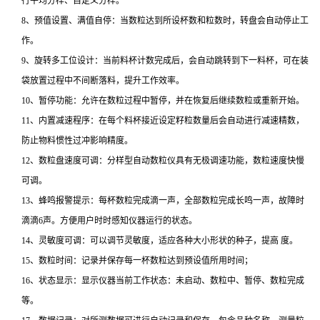
行平均分样、自定义分样。
8、预值设置、满值自停：当数粒达到所设杯数和粒数时，转盘会自动停止工
作。
9、旋转多工位设计：当前料杯计数完成后，会自动跳转到下一料杯，可在装
袋放置过程中不间断落料，提升工作效率。
10、暂停功能：允许在数粒过程中暂停，并在恢复后继续数粒或重新开始。
11、内置减速程序：在每个料杯接近设定籽粒数量后会自动进行减速精数，
防止物料惯性过冲影响精度。
12、数粒盘速度可调：分样型自动数粒仪具有无极调速功能，数粒速度快慢
可调。
13、蜂鸣报警提示：每杯数粒完成滴一声，全部数粒完成长鸣一声，故障时
滴滴6声。方便用户时时感知仪器运行的状态。
14、灵敏度可调：可以调节灵敏度，适应各种大小形状的种子，提高 度。
15、数粒时间：记录并保存每一杯数粒达到预设值所用时间；
16、状态显示：显示仪器当前工作状态：未启动、数粒中、暂停、数粒完成
等。