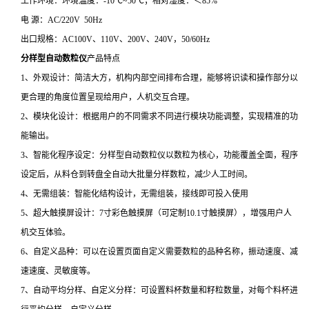
工作环境：环境温度：-10℃~50℃；相对湿度：＜85%
电 源：AC/220V 50Hz
出口规格：AC100V、110V、200V、240V，50/60Hz
分样型自动数粒仪
产品特点
1、外观设计：简洁大方，机构内部空间排布合理，能够将识读和操作部分以
更合理的角度位置呈现给用户，人机交互合理。
2、模块化设计：根据用户的不同需求不同进行模块功能调整，实现精准的功
能输出。
3、智能化程序设定：分样型自动数粒仪以数粒为核心，功能覆盖全面，程序
设定后，从料仓到转盘全自动大批量分样数粒，减少人工时间。
4、无需组装：智能化结构设计，无需组装，接线即可投入使用
5、超大触摸屏设计：7寸彩色触摸屏（可定制10.1寸触摸屏），增强用户人
机交互体验。
6、自定义品种：可以在设置页面自定义需要数粒的品种名称，振动速度、减
速速度、灵敏度等。
7、自动平均分样、自定义分样：可设置料杯数量和籽粒数量，对每个料杯进