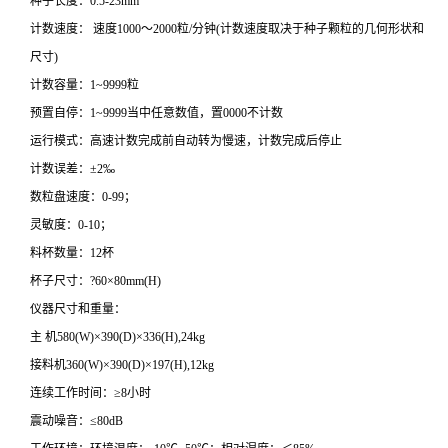
种子长度：0.5-23mm
计数速度： 速度1000～2000粒/分钟(计数速度取决于种子颗粒的几何形状和
尺寸)
计数容量：1~9999粒
预置自停：1~9999当中任意数值，置0000不计数
运行模式：高速计数完成前自动转为慢速，计数完成后停止
计数误差：±2‰
数粒盘速度：0-99；
灵敏度：0-10；
料杯数量：12杯
杯子尺寸：?60×80mm(H)
仪器尺寸和重量：
主 机580(W)×390(D)×336(H),24kg
接料机360(W)×390(D)×197(H),12kg
连续工作时间：≥8小时
震动噪音：≤80dB