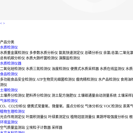
<
>
产品分类
水质检测仪
水质重金属检测仪
多参数水质分析仪
氨氮快速测定仪
总磷分析仪
余氯/总氯/二氧化
总有机碳分析仪
水质大肠杆菌检测仪
溴酸盐检测仪
水质检测仪器
二氧化硅检测仪
水质三氮检测仪
浊度检测仪
便携式水质采样器
水质在线监测仪
水质
食品检测仪
多功能食品安全检测仪
ATP生物荧光细菌检测仪
瘦肉精检测仪
水产品检测仪
食用油
测仪
土壤检测仪
土壤养分检测仪
肥料养分检测仪
测土配方施肥仪
土壤碳通量自动测量系统
土壤采样
气体检测仪
CO、CO2分析仪
便携式常量氧、微量氧、露点分析仪
气体分析仪
VOC检测仪
汞蒸
植物生理检测仪
光合作用测定仪
叶面积测量仪
叶绿素测定仪
植物冠层测量仪
果蔬呼吸强度分析仪
根
环境监测仪
空气质量监测站
尘埃粒子计数器
采样器