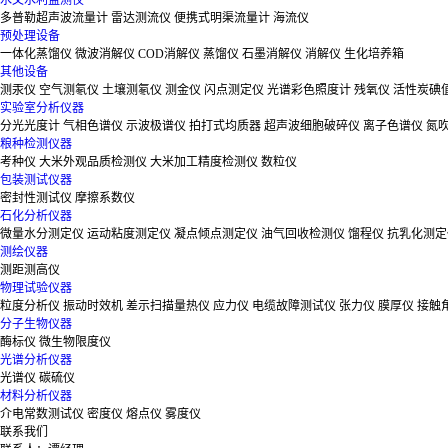
水文水利监测仪
多普勒超声波流量计
雷达测流仪
便携式明渠流量计
海流仪
预处理设备
一体化蒸馏仪
微波消解仪
COD消解仪
蒸馏仪
石墨消解仪
消解仪
生化培养箱
其他设备
测汞仪
空气测氡仪
土壤测氡仪
测金仪
闪点测定仪
光谱彩色照度计
残氧仪
活性炭碘
实验室分析仪器
分光光度计
气相色谱仪
示波极谱仪
拍打式均质器
超声波细胞破碎仪
离子色谱仪
氮
粮种检测仪器
考种仪
大米外观品质检测仪
大米加工精度检测仪
数粒仪
包装测试仪器
密封性测试仪
摩擦系数仪
石化分析仪器
微量水分测定仪
运动粘度测定仪
凝点倾点测定仪
油气回收检测仪
馏程仪
抗乳化测定
测绘仪器
测距测高仪
物理试验仪器
粒度分析仪
振动时效机
差示扫描量热仪
应力仪
电缆故障测试仪
张力仪
膜厚仪
接触
分子生物仪器
酶标仪
微生物限度仪
光谱分析仪器
光谱仪
碳硫仪
材料分析仪器
介电常数测试仪
密度仪
熔点仪
雾度仪
联系我们