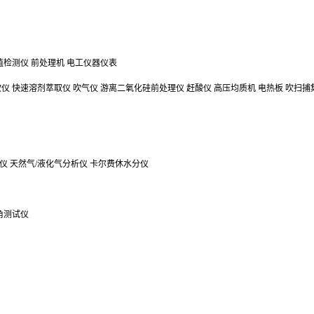
值检测仪
前处理机
电工仪器仪表
吹仪
快速溶剂萃取仪
吹气仪
游离二氧化硅前处理仪
赶酸仪
高压均质机
电热板
吹扫捕
仪
天然气/液化气分析仪
卡尔费休水分仪
角测试仪