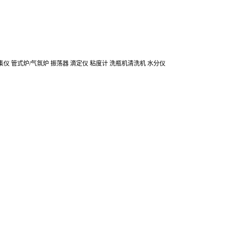
集仪
管式炉/气氛炉
振荡器
滴定仪
粘度计
洗瓶机清洗机
水分仪