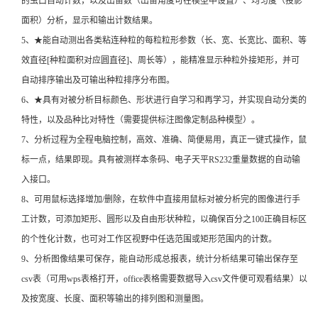
的虫口自动计数，以及出苗数（出苗角度可在模型中设置）、均匀度（投影
面积）分析，显示和输出计数结果。
5、★能自动测出各类粘连种粒的每粒粒形参数（长、宽、长宽比、面积、等
效直径[种粒面积对应圆直径]、周长等），能精准显示种粒外接矩形，并可
自动排序输出及可输出种粒排序分布图。
6、★具有对被分析目标颜色、形状进行自学习和再学习，并实现自动分类的
特性，以及品种比对特性（需要提供标注图像定制品种模型）。
7、分析过程为全程电脑控制，高效、准确、简便易用，真正一键式操作，鼠
标一点，结果即现。具有被测样本条码、电子天平RS232重量数据的自动输
入接口。
8、可用鼠标选择增加/删除，在软件中直接用鼠标对被分析完的图像进行手
工计数，可添加矩形、圆形以及自由形状种粒，以确保百分之100正确目标区
的个性化计数，也可对工作区视野中任选范围或矩形范围内的计数。
9、分析图像结果可保存，能自动形成总报表，统计分析结果可输出保存至
csv表（可用wps表格打开，office表格需要数据导入csv文件便可观看结果）以
及按宽度、长度、面积等输出的排列图和测量图。