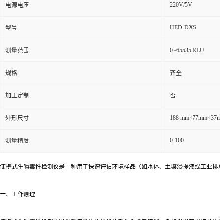
220V/5V
电源电压
HED-DXS
型号
0~65535 RLU
测量范围
规格
齐全
加工定制
否
188 mm×77mm×37
外形尺寸
0-100
测量精度
便携式生物毒性检测仪是一种用于快速评估环境样品（如水体、土壤浸提液或工业排
一、工作原理