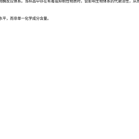
物酶反应体系。当样品中存在有毒或抑制性物质时，会影响生物体系的代谢活性，从
水平，而非单一化学成分含量。