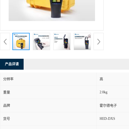
产品详请
分辨率
高
2.0kg
重量
品牌
霍尔德电子
HED-DXS
货号