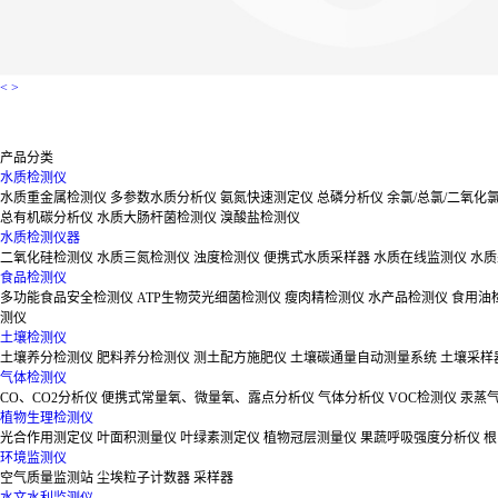
<
>
产品分类
水质检测仪
水质重金属检测仪
多参数水质分析仪
氨氮快速测定仪
总磷分析仪
余氯/总氯/二氧化
总有机碳分析仪
水质大肠杆菌检测仪
溴酸盐检测仪
水质检测仪器
二氧化硅检测仪
水质三氮检测仪
浊度检测仪
便携式水质采样器
水质在线监测仪
水质
食品检测仪
多功能食品安全检测仪
ATP生物荧光细菌检测仪
瘦肉精检测仪
水产品检测仪
食用油
测仪
土壤检测仪
土壤养分检测仪
肥料养分检测仪
测土配方施肥仪
土壤碳通量自动测量系统
土壤采样
气体检测仪
CO、CO2分析仪
便携式常量氧、微量氧、露点分析仪
气体分析仪
VOC检测仪
汞蒸
植物生理检测仪
光合作用测定仪
叶面积测量仪
叶绿素测定仪
植物冠层测量仪
果蔬呼吸强度分析仪
根
环境监测仪
空气质量监测站
尘埃粒子计数器
采样器