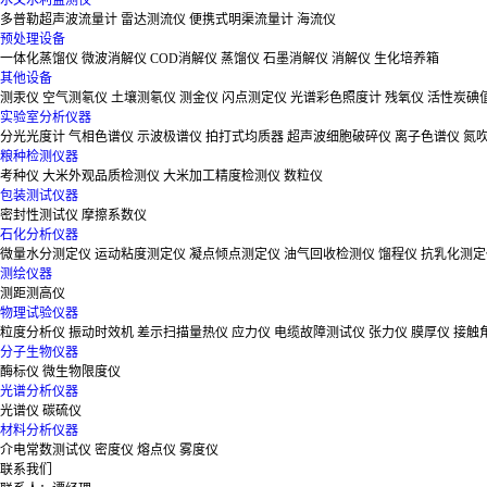
水文水利监测仪
多普勒超声波流量计
雷达测流仪
便携式明渠流量计
海流仪
预处理设备
一体化蒸馏仪
微波消解仪
COD消解仪
蒸馏仪
石墨消解仪
消解仪
生化培养箱
其他设备
测汞仪
空气测氡仪
土壤测氡仪
测金仪
闪点测定仪
光谱彩色照度计
残氧仪
活性炭碘
实验室分析仪器
分光光度计
气相色谱仪
示波极谱仪
拍打式均质器
超声波细胞破碎仪
离子色谱仪
氮
粮种检测仪器
考种仪
大米外观品质检测仪
大米加工精度检测仪
数粒仪
包装测试仪器
密封性测试仪
摩擦系数仪
石化分析仪器
微量水分测定仪
运动粘度测定仪
凝点倾点测定仪
油气回收检测仪
馏程仪
抗乳化测定
测绘仪器
测距测高仪
物理试验仪器
粒度分析仪
振动时效机
差示扫描量热仪
应力仪
电缆故障测试仪
张力仪
膜厚仪
接触
分子生物仪器
酶标仪
微生物限度仪
光谱分析仪器
光谱仪
碳硫仪
材料分析仪器
介电常数测试仪
密度仪
熔点仪
雾度仪
联系我们