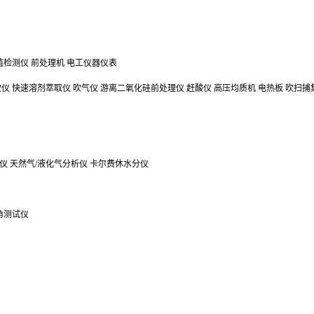
值检测仪
前处理机
电工仪器仪表
吹仪
快速溶剂萃取仪
吹气仪
游离二氧化硅前处理仪
赶酸仪
高压均质机
电热板
吹扫捕
仪
天然气/液化气分析仪
卡尔费休水分仪
角测试仪