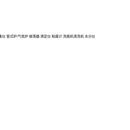
集仪
管式炉/气氛炉
振荡器
滴定仪
粘度计
洗瓶机清洗机
水分仪