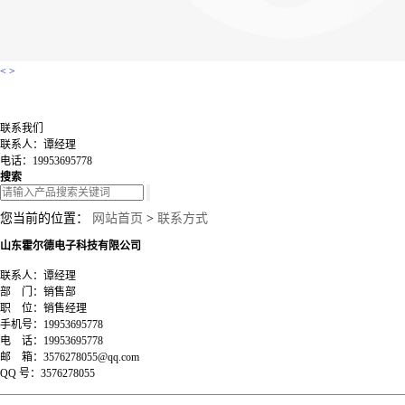
<
>
联系我们
联系人：谭经理
电话：19953695778
搜索
您当前的位置：
网站首页
>
联系方式
山东霍尔德电子科技有限公司
联系人：
谭经理
部
门：
销售部
职
位：
销售经理
手机号：
19953695778
电
话：
19953695778
邮
箱：
3576278055@qq.com
QQ
号：
3576278055